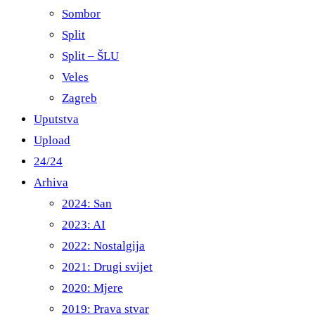
Sombor
Split
Split – ŠLU
Veles
Zagreb
Uputstva
Upload
24/24
Arhiva
2024: San
2023: AI
2022: Nostalgija
2021: Drugi svijet
2020: Mjere
2019: Prava stvar