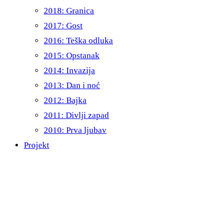
2018: Granica
2017: Gost
2016: Teška odluka
2015: Opstanak
2014: Invazija
2013: Dan i noć
2012: Bajka
2011: Divlji zapad
2010: Prva ljubav
Projekt