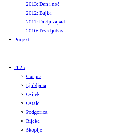
2013: Dan i noć
2012: Bajka
2011: Divlji zapad
2010: Prva ljubav
Projekt
2025
Gospić
Ljubljana
Osijek
Ostalo
Podgorica
Rijeka
Skoplje