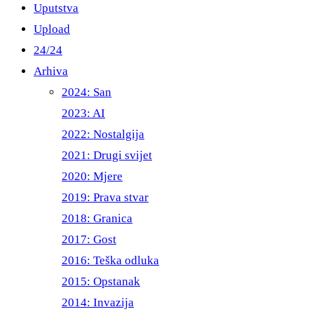
Uputstva
Upload
24/24
Arhiva
2024: San
2023: AI
2022: Nostalgija
2021: Drugi svijet
2020: Mjere
2019: Prava stvar
2018: Granica
2017: Gost
2016: Teška odluka
2015: Opstanak
2014: Invazija