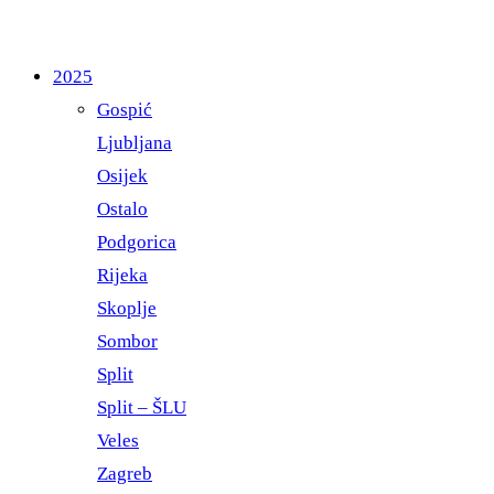
2025
Gospić
Ljubljana
Osijek
Ostalo
Podgorica
Rijeka
Skoplje
Sombor
Split
Split – ŠLU
Veles
Zagreb