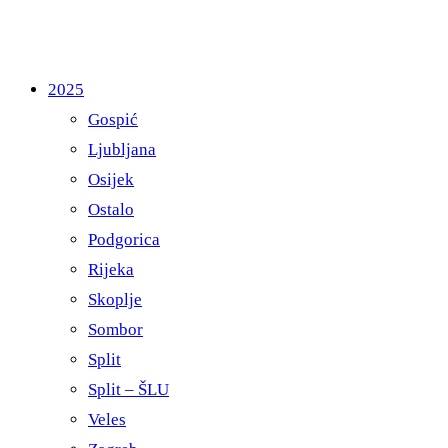
2025
Gospić
Ljubljana
Osijek
Ostalo
Podgorica
Rijeka
Skoplje
Sombor
Split
Split – ŠLU
Veles