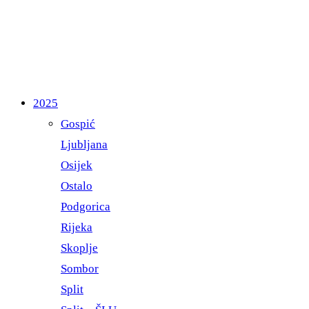
2025
Gospić
Ljubljana
Osijek
Ostalo
Podgorica
Rijeka
Skoplje
Sombor
Split