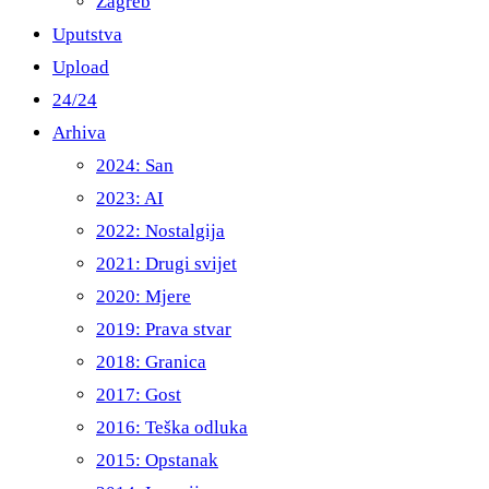
Zagreb
Uputstva
Upload
24/24
Arhiva
2024: San
2023: AI
2022: Nostalgija
2021: Drugi svijet
2020: Mjere
2019: Prava stvar
2018: Granica
2017: Gost
2016: Teška odluka
2015: Opstanak