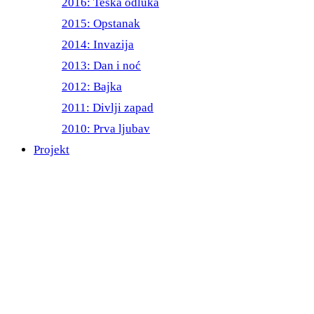
2016: Teška odluka
2015: Opstanak
2014: Invazija
2013: Dan i noć
2012: Bajka
2011: Divlji zapad
2010: Prva ljubav
Projekt