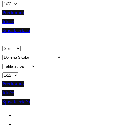
Prethodno
Iduće
Spisak crtača
Prethodno
Iduće
Spisak crtača