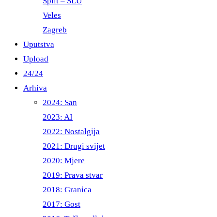
Split – ŠLU
Veles
Zagreb
Uputstva
Upload
24/24
Arhiva
2024: San
2023: AI
2022: Nostalgija
2021: Drugi svijet
2020: Mjere
2019: Prava stvar
2018: Granica
2017: Gost