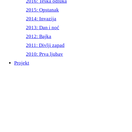
2016: Teška odluka
2015: Opstanak
2014: Invazija
2013: Dan i noć
2012: Bajka
2011: Divlji zapad
2010: Prva ljubav
Projekt