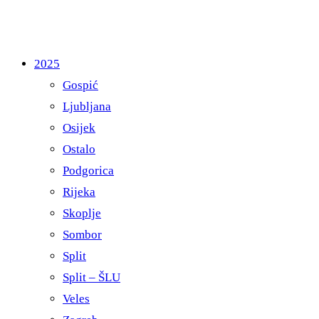
2025
Gospić
Ljubljana
Osijek
Ostalo
Podgorica
Rijeka
Skoplje
Sombor
Split
Split – ŠLU
Veles