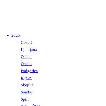
2025
Gospić
Ljubljana
Osijek
Ostalo
Podgorica
Rijeka
Skoplje
Sombor
Split