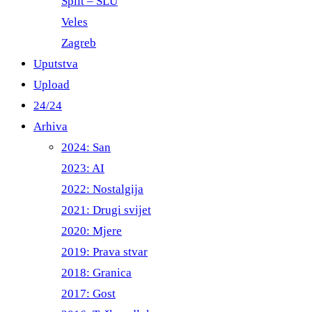
Split – ŠLU
Veles
Zagreb
Uputstva
Upload
24/24
Arhiva
2024: San
2023: AI
2022: Nostalgija
2021: Drugi svijet
2020: Mjere
2019: Prava stvar
2018: Granica
2017: Gost