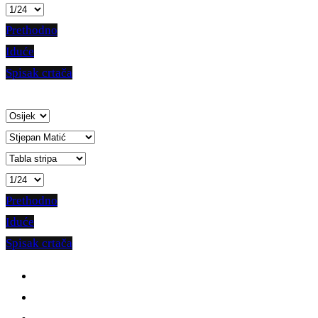
Prethodno
Iduće
Spisak crtača
Prethodno
Iduće
Spisak crtača