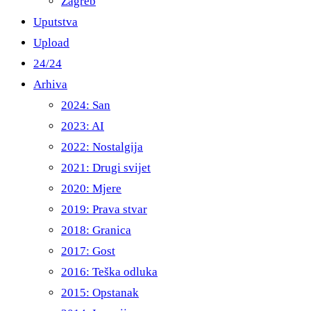
Zagreb
Uputstva
Upload
24/24
Arhiva
2024: San
2023: AI
2022: Nostalgija
2021: Drugi svijet
2020: Mjere
2019: Prava stvar
2018: Granica
2017: Gost
2016: Teška odluka
2015: Opstanak