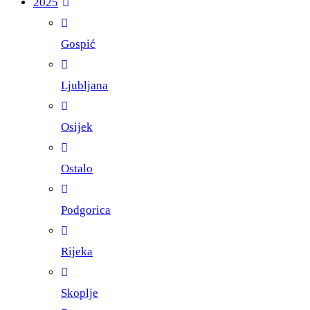
2025
Gospić
Ljubljana
Osijek
Ostalo
Podgorica
Rijeka
Skoplje