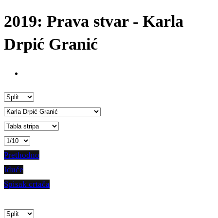
2019: Prava stvar - Karla
Drpić Granić
Prethodno
Iduće
Spisak crtača