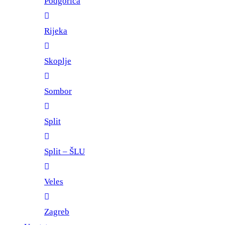
Podgorica
Rijeka
Skoplje
Sombor
Split
Split – ŠLU
Veles
Zagreb