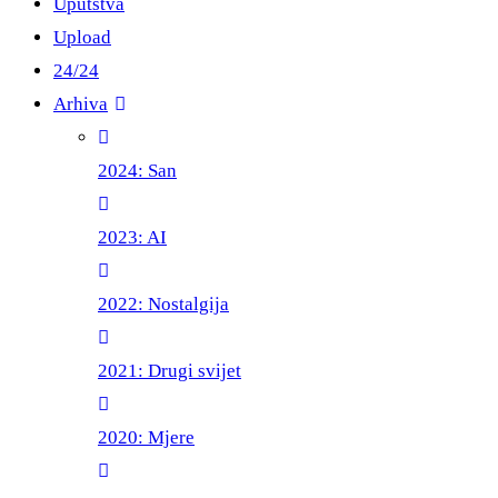
Uputstva
Upload
24/24
Arhiva
2024: San
2023: AI
2022: Nostalgija
2021: Drugi svijet
2020: Mjere