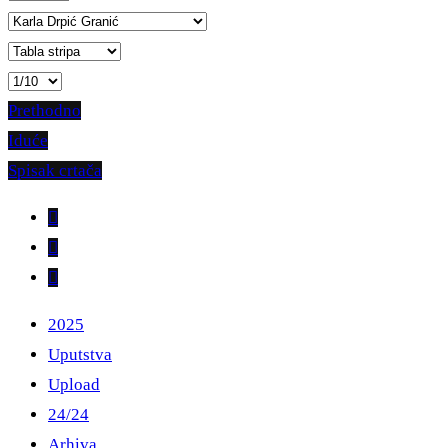
Prethodno
Iduće
Spisak crtača
2025
Uputstva
Upload
24/24
Arhiva