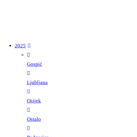
2025
Gospić
Ljubljana
Osijek
Ostalo