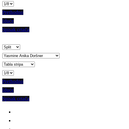
Prethodno
Iduće
Spisak crtača
Prethodno
Iduće
Spisak crtača