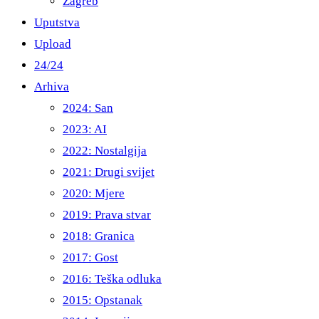
Zagreb
Uputstva
Upload
24/24
Arhiva
2024: San
2023: AI
2022: Nostalgija
2021: Drugi svijet
2020: Mjere
2019: Prava stvar
2018: Granica
2017: Gost
2016: Teška odluka
2015: Opstanak