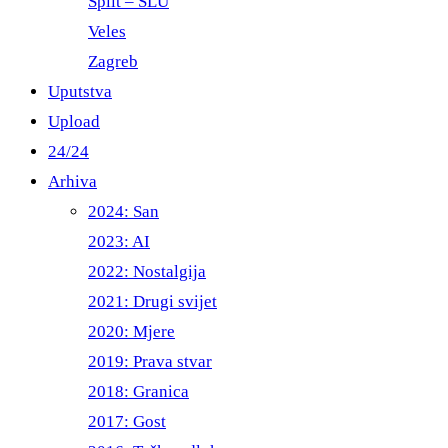
Split – ŠLU
Veles
Zagreb
Uputstva
Upload
24/24
Arhiva
2024: San
2023: AI
2022: Nostalgija
2021: Drugi svijet
2020: Mjere
2019: Prava stvar
2018: Granica
2017: Gost