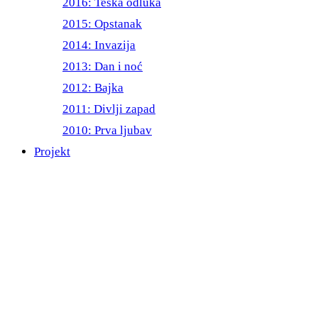
2016: Teška odluka
2015: Opstanak
2014: Invazija
2013: Dan i noć
2012: Bajka
2011: Divlji zapad
2010: Prva ljubav
Projekt