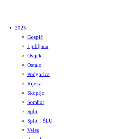
2025
Gospić
Ljubljana
Osijek
Ostalo
Podgorica
Rijeka
Skoplje
Sombor
Split
Split – ŠLU
Veles