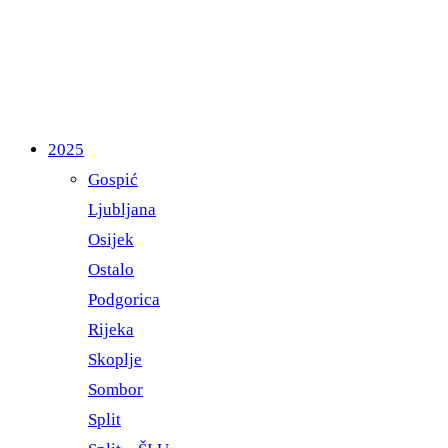
2025
Gospić
Ljubljana
Osijek
Ostalo
Podgorica
Rijeka
Skoplje
Sombor
Split