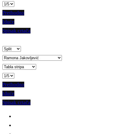
Prethodno
Iduće
Spisak crtača
Prethodno
Iduće
Spisak crtača