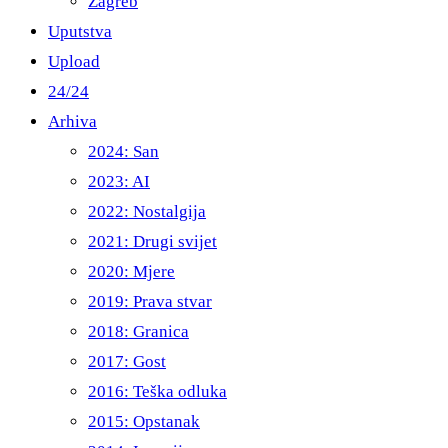
Zagreb
Uputstva
Upload
24/24
Arhiva
2024: San
2023: AI
2022: Nostalgija
2021: Drugi svijet
2020: Mjere
2019: Prava stvar
2018: Granica
2017: Gost
2016: Teška odluka
2015: Opstanak