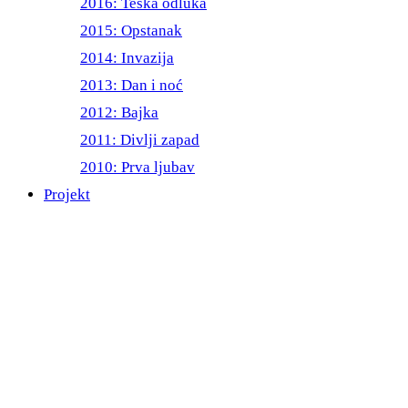
2016: Teška odluka
2015: Opstanak
2014: Invazija
2013: Dan i noć
2012: Bajka
2011: Divlji zapad
2010: Prva ljubav
Projekt