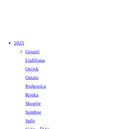
2025
Gospić
Ljubljana
Osijek
Ostalo
Podgorica
Rijeka
Skoplje
Sombor
Split