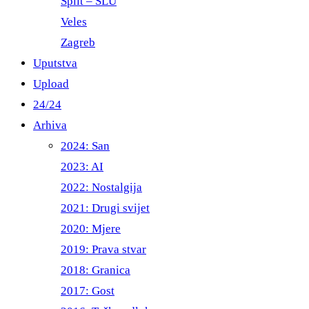
Split – ŠLU
Veles
Zagreb
Uputstva
Upload
24/24
Arhiva
2024: San
2023: AI
2022: Nostalgija
2021: Drugi svijet
2020: Mjere
2019: Prava stvar
2018: Granica
2017: Gost