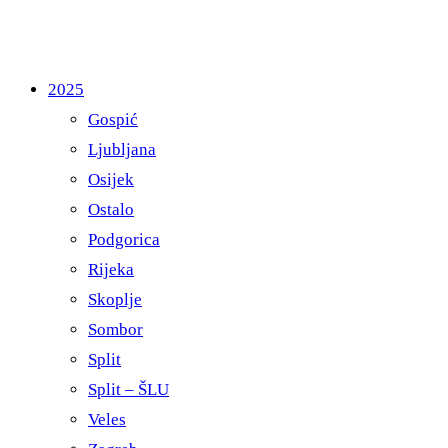
2025
Gospić
Ljubljana
Osijek
Ostalo
Podgorica
Rijeka
Skoplje
Sombor
Split
Split – ŠLU
Veles