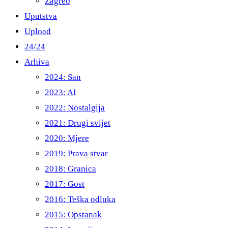
Zagreb
Uputstva
Upload
24/24
Arhiva
2024: San
2023: AI
2022: Nostalgija
2021: Drugi svijet
2020: Mjere
2019: Prava stvar
2018: Granica
2017: Gost
2016: Teška odluka
2015: Opstanak