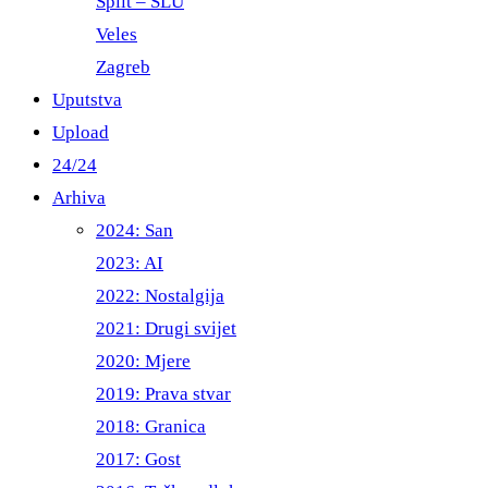
Split – ŠLU
Veles
Zagreb
Uputstva
Upload
24/24
Arhiva
2024: San
2023: AI
2022: Nostalgija
2021: Drugi svijet
2020: Mjere
2019: Prava stvar
2018: Granica
2017: Gost