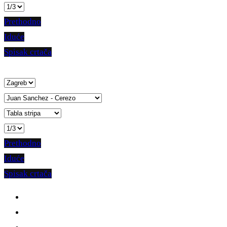
Prethodno
Iduće
Spisak crtača
Prethodno
Iduće
Spisak crtača