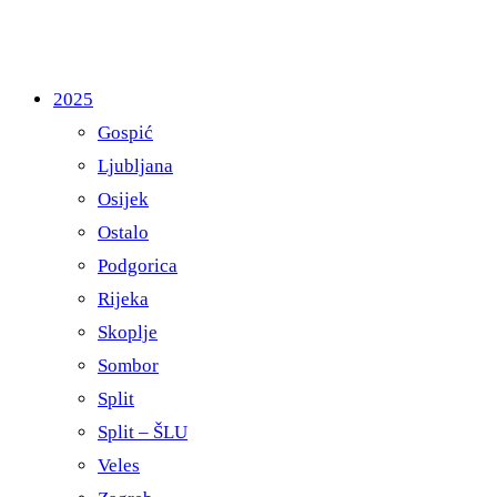
2025
Gospić
Ljubljana
Osijek
Ostalo
Podgorica
Rijeka
Skoplje
Sombor
Split
Split – ŠLU
Veles