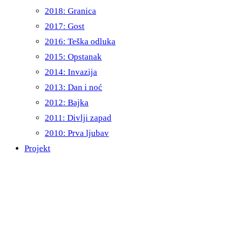
2018: Granica
2017: Gost
2016: Teška odluka
2015: Opstanak
2014: Invazija
2013: Dan i noć
2012: Bajka
2011: Divlji zapad
2010: Prva ljubav
Projekt