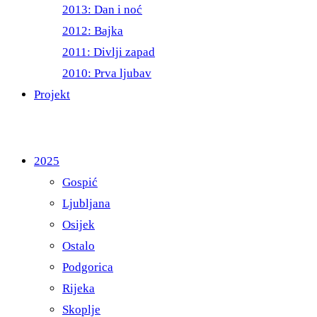
2013: Dan i noć
2012: Bajka
2011: Divlji zapad
2010: Prva ljubav
Projekt
2025
Gospić
Ljubljana
Osijek
Ostalo
Podgorica
Rijeka
Skoplje