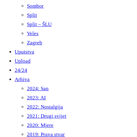
Sombor
Split
Split – ŠLU
Veles
Zagreb
Uputstva
Upload
24/24
Arhiva
2024: San
2023: AI
2022: Nostalgija
2021: Drugi svijet
2020: Mjere
2019: Prava stvar