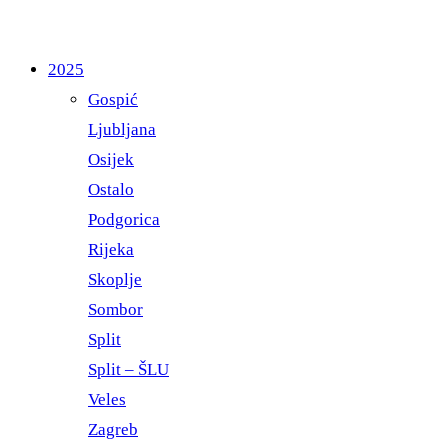
2025
Gospić
Ljubljana
Osijek
Ostalo
Podgorica
Rijeka
Skoplje
Sombor
Split
Split – ŠLU
Veles
Zagreb