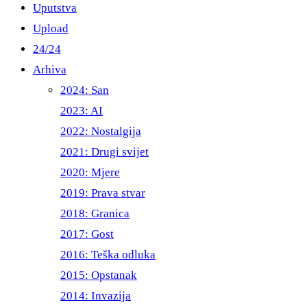
Uputstva
Upload
24/24
Arhiva
2024: San
2023: AI
2022: Nostalgija
2021: Drugi svijet
2020: Mjere
2019: Prava stvar
2018: Granica
2017: Gost
2016: Teška odluka
2015: Opstanak
2014: Invazija