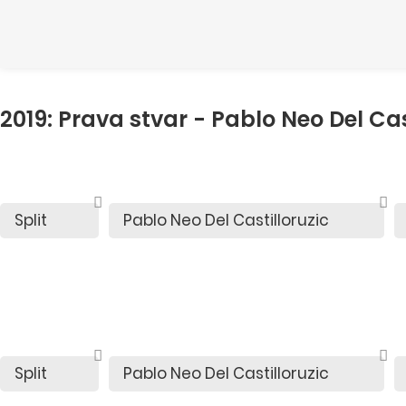
2019: Prava stvar - Pablo Neo Del Cas