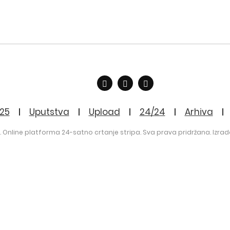
25
Uputstva
Upload
24/24
Arhiva
. Online platforma 24-satno crtanje stripa. Sva prava pridržana. Izrad