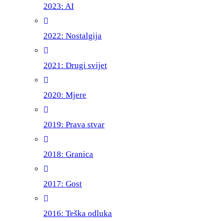
2023: AI
2022: Nostalgija
2021: Drugi svijet
2020: Mjere
2019: Prava stvar
2018: Granica
2017: Gost
2016: Teška odluka