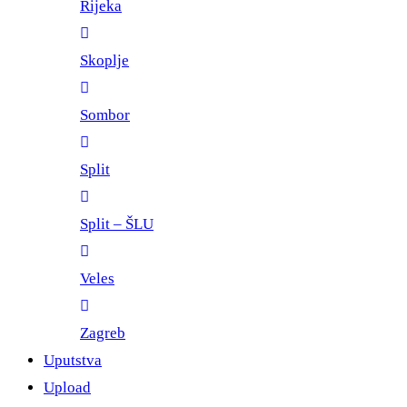
Rijeka
Skoplje
Sombor
Split
Split – ŠLU
Veles
Zagreb
Uputstva
Upload