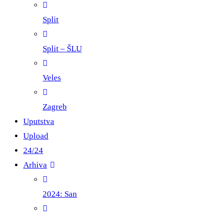
Split
Split – ŠLU
Veles
Zagreb
Uputstva
Upload
24/24
Arhiva
2024: San