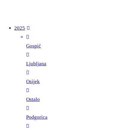
2025
Gospić
Ljubljana
Osijek
Ostalo
Podgorica