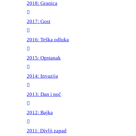
2018: Granica
2017: Gost
2016: Teška odluka
2015: Opstanak
2014: Invazija
2013: Dan i noć
2012: Bajka
2011: Divlji zapad