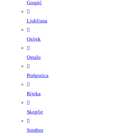
Gospić
Ljubljana
Osijek
Ostalo
Podgorica
Rijeka
Skoplje
Sombor