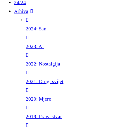
24/24
Arhiva
2024: San
2023: AI
2022: Nostalgija
2021: Drugi svijet
2020: Mjere
2019: Prava stvar