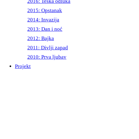
2016: Teška odluka
2015: Opstanak
2014: Invazija
2013: Dan i noć
2012: Bajka
2011: Divlji zapad
2010: Prva ljubav
Projekt