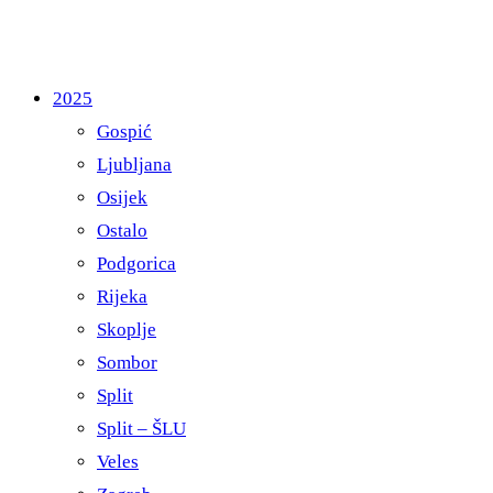
2025
Gospić
Ljubljana
Osijek
Ostalo
Podgorica
Rijeka
Skoplje
Sombor
Split
Split – ŠLU
Veles