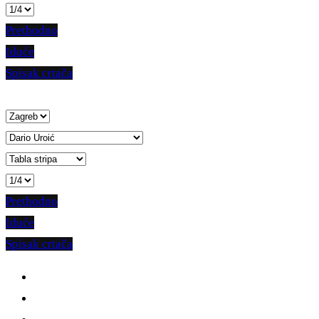
Prethodno
Iduće
Spisak crtača
Prethodno
Iduće
Spisak crtača