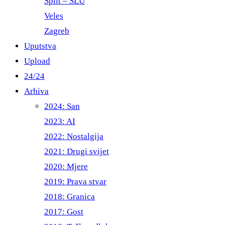
Split – ŠLU
Veles
Zagreb
Uputstva
Upload
24/24
Arhiva
2024: San
2023: AI
2022: Nostalgija
2021: Drugi svijet
2020: Mjere
2019: Prava stvar
2018: Granica
2017: Gost