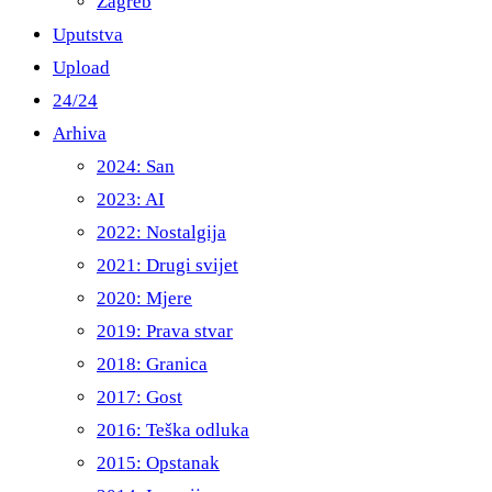
Zagreb
Uputstva
Upload
24/24
Arhiva
2024: San
2023: AI
2022: Nostalgija
2021: Drugi svijet
2020: Mjere
2019: Prava stvar
2018: Granica
2017: Gost
2016: Teška odluka
2015: Opstanak