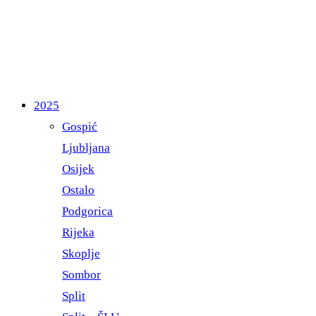
2025
Gospić
Ljubljana
Osijek
Ostalo
Podgorica
Rijeka
Skoplje
Sombor
Split