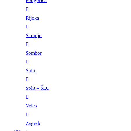
Podgorica
Rijeka
Skoplje
Sombor
Split
Split – ŠLU
Veles
Zagreb