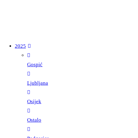
2025
Gospić
Ljubljana
Osijek
Ostalo