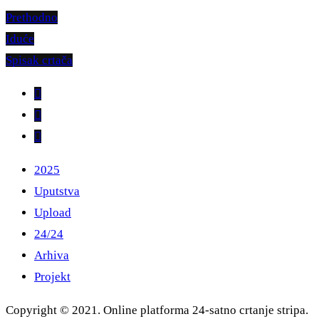
Prethodno
Iduće
Spisak crtača
2025
Uputstva
Upload
24/24
Arhiva
Projekt
Copyright © 2021. Online platforma 24-satno crtanje stripa.