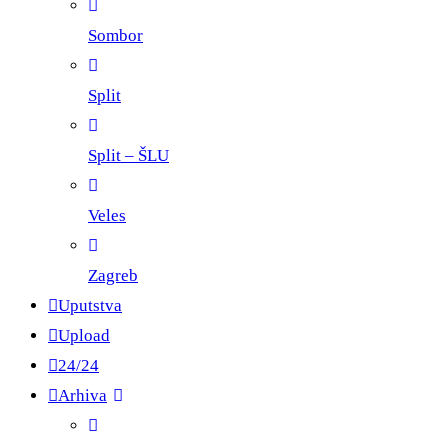
Sombor
Split
Split – ŠLU
Veles
Zagreb
Uputstva
Upload
24/24
Arhiva