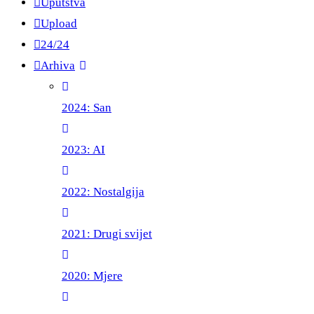
Uputstva
Upload
24/24
Arhiva
2024: San
2023: AI
2022: Nostalgija
2021: Drugi svijet
2020: Mjere