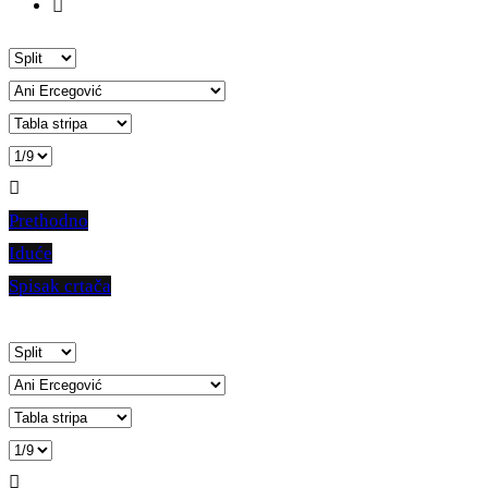
Prethodno
Iduće
Spisak crtača