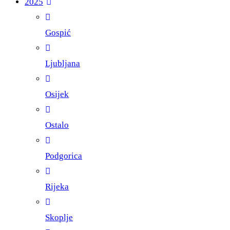
2025
Gospić
Ljubljana
Osijek
Ostalo
Podgorica
Rijeka
Skoplje