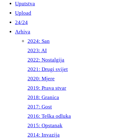
Uputstva
Upload
24/24
Arhiva
2024: San
2023: AI
2022: Nostalgija
2021: Drugi svijet
2020: Mjere
2019: Prava stvar
2018: Granica
2017: Gost
2016: Teška odluka
2015: Opstanak
2014: Invazija