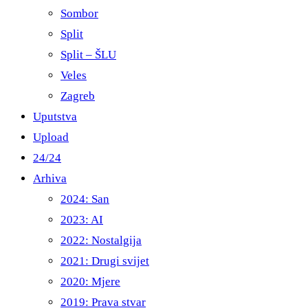
Sombor
Split
Split – ŠLU
Veles
Zagreb
Uputstva
Upload
24/24
Arhiva
2024: San
2023: AI
2022: Nostalgija
2021: Drugi svijet
2020: Mjere
2019: Prava stvar