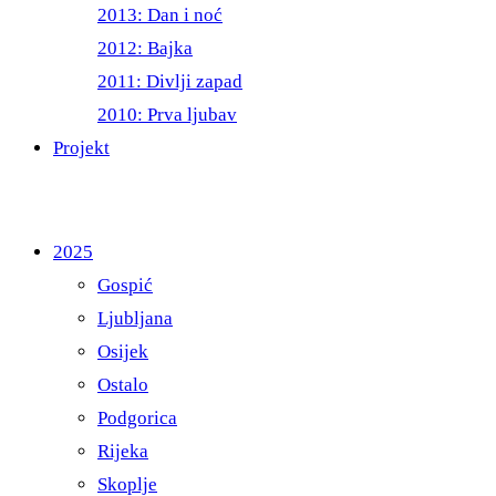
2013: Dan i noć
2012: Bajka
2011: Divlji zapad
2010: Prva ljubav
Projekt
2025
Gospić
Ljubljana
Osijek
Ostalo
Podgorica
Rijeka
Skoplje