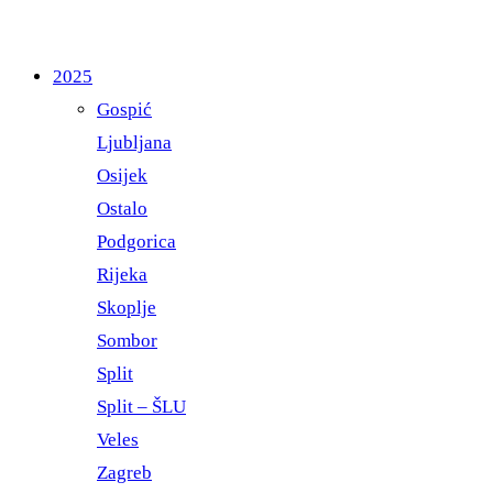
2025
Gospić
Ljubljana
Osijek
Ostalo
Podgorica
Rijeka
Skoplje
Sombor
Split
Split – ŠLU
Veles
Zagreb