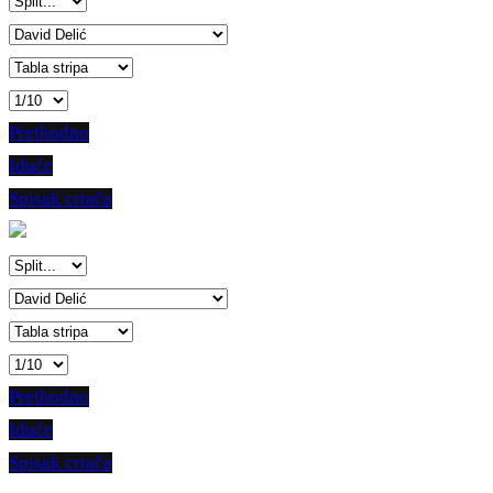
Prethodno
Iduće
Spisak crtača
Prethodno
Iduće
Spisak crtača