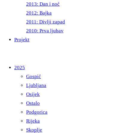
2013: Dan i noć
2012: Bajka
2011: Divlji zapad
2010: Prva ljubav
Projekt
2025
Gospić
Ljubljana
Osijek
Ostalo
Podgorica
Rijeka
Skoplje