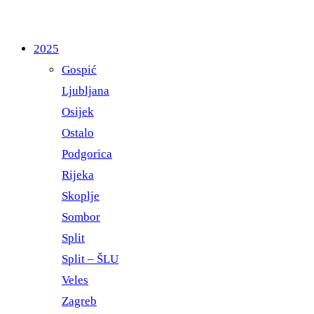
2025
Gospić
Ljubljana
Osijek
Ostalo
Podgorica
Rijeka
Skoplje
Sombor
Split
Split – ŠLU
Veles
Zagreb