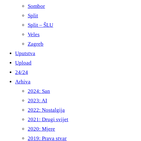
Sombor
Split
Split – ŠLU
Veles
Zagreb
Uputstva
Upload
24/24
Arhiva
2024: San
2023: AI
2022: Nostalgija
2021: Drugi svijet
2020: Mjere
2019: Prava stvar