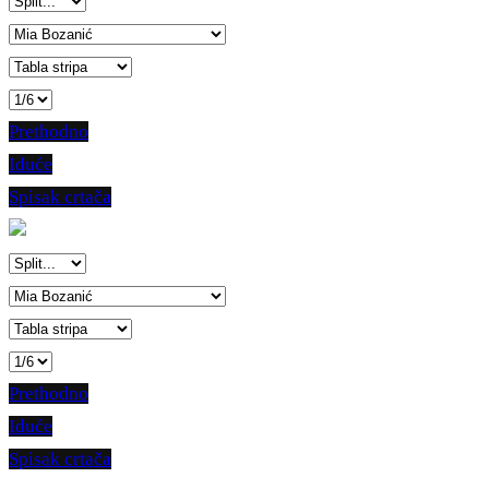
Prethodno
Iduće
Spisak crtača
Prethodno
Iduće
Spisak crtača