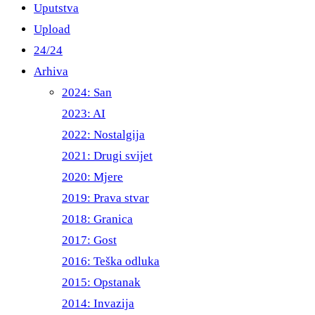
Uputstva
Upload
24/24
Arhiva
2024: San
2023: AI
2022: Nostalgija
2021: Drugi svijet
2020: Mjere
2019: Prava stvar
2018: Granica
2017: Gost
2016: Teška odluka
2015: Opstanak
2014: Invazija