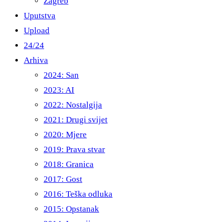
Zagreb
Uputstva
Upload
24/24
Arhiva
2024: San
2023: AI
2022: Nostalgija
2021: Drugi svijet
2020: Mjere
2019: Prava stvar
2018: Granica
2017: Gost
2016: Teška odluka
2015: Opstanak