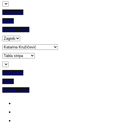
Prethodno
Iduće
Spisak crtača
Prethodno
Iduće
Spisak crtača