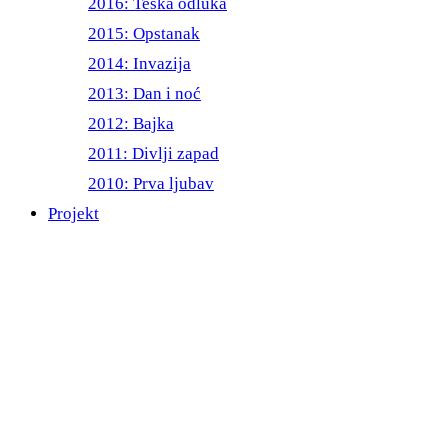
2016: Teška odluka
2015: Opstanak
2014: Invazija
2013: Dan i noć
2012: Bajka
2011: Divlji zapad
2010: Prva ljubav
Projekt