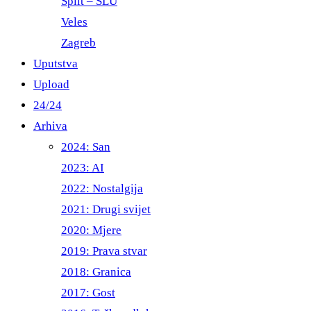
Split – ŠLU
Veles
Zagreb
Uputstva
Upload
24/24
Arhiva
2024: San
2023: AI
2022: Nostalgija
2021: Drugi svijet
2020: Mjere
2019: Prava stvar
2018: Granica
2017: Gost