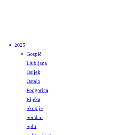
2025
Gospić
Ljubljana
Osijek
Ostalo
Podgorica
Rijeka
Skoplje
Sombor
Split