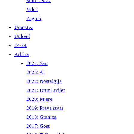
Split – ŠLU
Veles
Zagreb
Uputstva
Upload
24/24
Arhiva
2024: San
2023: AI
2022: Nostalgija
2021: Drugi svijet
2020: Mjere
2019: Prava stvar
2018: Granica
2017: Gost