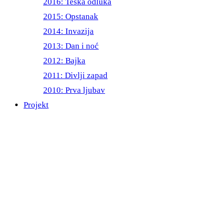
2016: Teška odluka
2015: Opstanak
2014: Invazija
2013: Dan i noć
2012: Bajka
2011: Divlji zapad
2010: Prva ljubav
Projekt