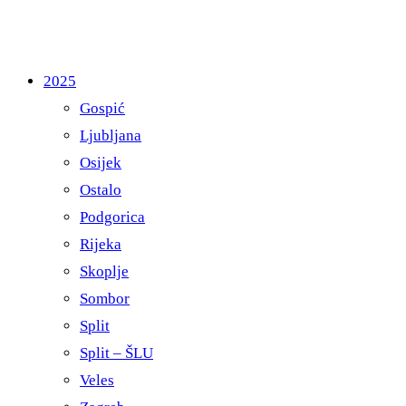
2025
Gospić
Ljubljana
Osijek
Ostalo
Podgorica
Rijeka
Skoplje
Sombor
Split
Split – ŠLU
Veles