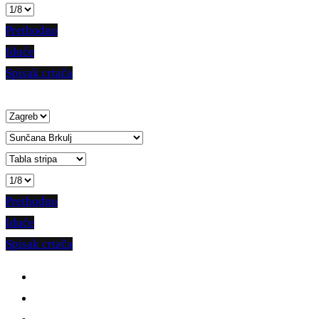
Prethodno
Iduće
Spisak crtača
Prethodno
Iduće
Spisak crtača