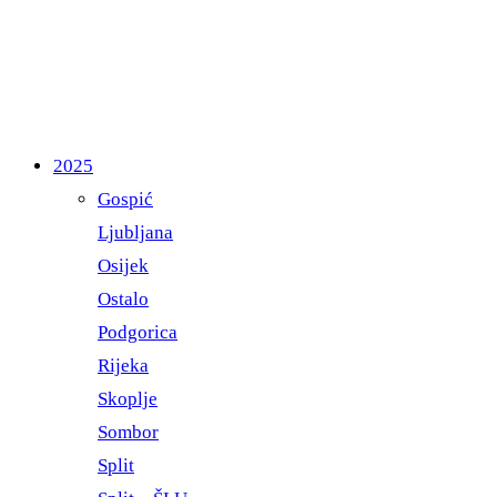
2025
Gospić
Ljubljana
Osijek
Ostalo
Podgorica
Rijeka
Skoplje
Sombor
Split