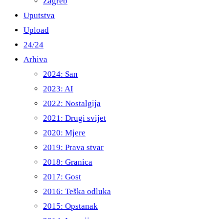
Zagreb
Uputstva
Upload
24/24
Arhiva
2024: San
2023: AI
2022: Nostalgija
2021: Drugi svijet
2020: Mjere
2019: Prava stvar
2018: Granica
2017: Gost
2016: Teška odluka
2015: Opstanak