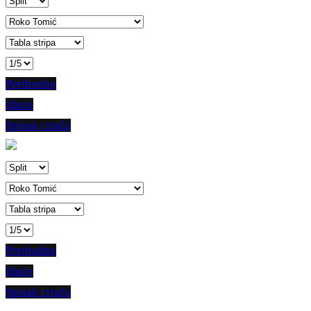
Prethodno
Iduće
Spisak crtača
Prethodno
Iduće
Spisak crtača