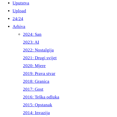
Uputstva
Upload
24/24
Arhiva
2024: San
2023: AI
2022: Nostalgija
2021: Drugi svijet
2020: Mjere
2019: Prava stvar
2018: Granica
2017: Gost
2016: Teška odluka
2015: Opstanak
2014: Invazija