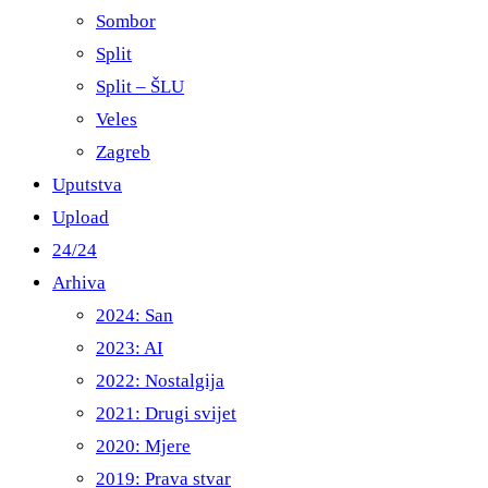
Sombor
Split
Split – ŠLU
Veles
Zagreb
Uputstva
Upload
24/24
Arhiva
2024: San
2023: AI
2022: Nostalgija
2021: Drugi svijet
2020: Mjere
2019: Prava stvar