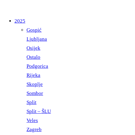
2025
Gospić
Ljubljana
Osijek
Ostalo
Podgorica
Rijeka
Skoplje
Sombor
Split
Split – ŠLU
Veles
Zagreb