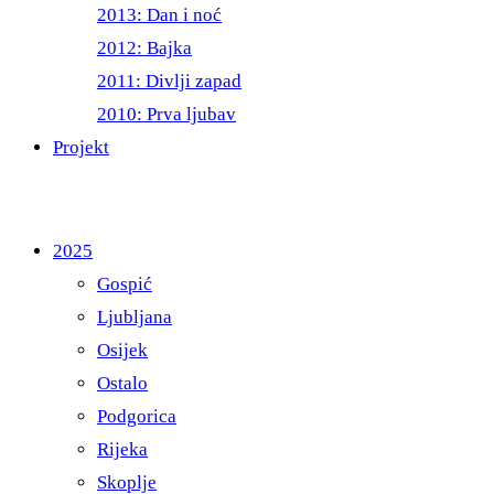
2013: Dan i noć
2012: Bajka
2011: Divlji zapad
2010: Prva ljubav
Projekt
2025
Gospić
Ljubljana
Osijek
Ostalo
Podgorica
Rijeka
Skoplje