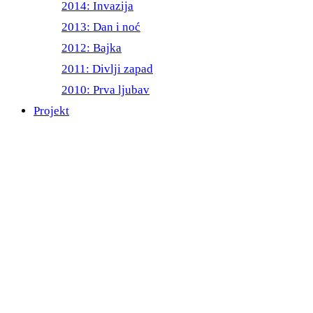
2014: Invazija
2013: Dan i noć
2012: Bajka
2011: Divlji zapad
2010: Prva ljubav
Projekt