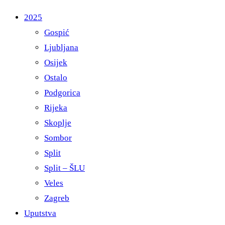
2025
Gospić
Ljubljana
Osijek
Ostalo
Podgorica
Rijeka
Skoplje
Sombor
Split
Split – ŠLU
Veles
Zagreb
Uputstva