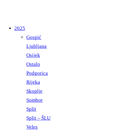
2025
Gospić
Ljubljana
Osijek
Ostalo
Podgorica
Rijeka
Skoplje
Sombor
Split
Split – ŠLU
Veles