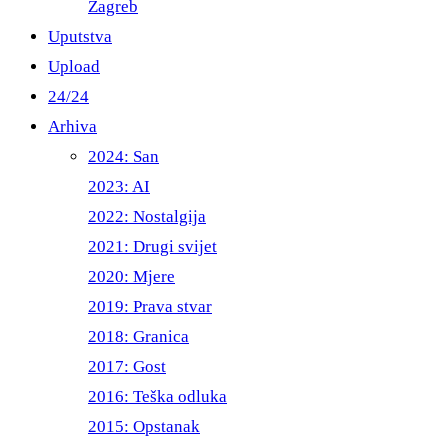
Zagreb
Uputstva
Upload
24/24
Arhiva
2024: San
2023: AI
2022: Nostalgija
2021: Drugi svijet
2020: Mjere
2019: Prava stvar
2018: Granica
2017: Gost
2016: Teška odluka
2015: Opstanak