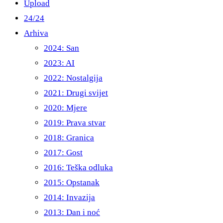
Upload
24/24
Arhiva
2024: San
2023: AI
2022: Nostalgija
2021: Drugi svijet
2020: Mjere
2019: Prava stvar
2018: Granica
2017: Gost
2016: Teška odluka
2015: Opstanak
2014: Invazija
2013: Dan i noć