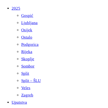
2025
Gospić
Ljubljana
Osijek
Ostalo
Podgorica
Rijeka
Skoplje
Sombor
Split
Split – ŠLU
Veles
Zagreb
Uputstva