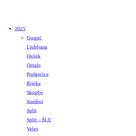
2025
Gospić
Ljubljana
Osijek
Ostalo
Podgorica
Rijeka
Skoplje
Sombor
Split
Split – ŠLU
Veles