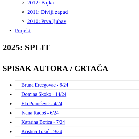
2012: Bajka
2011: Divlji zapad
2010: Prva ljubav
Projekt
2025: SPLIT
SPISAK AUTORA / CRTAČA
Bruna Ercegovac - 6/24
Domina Skoko - 14/24
Ela Praničević - 4/24
Ivana Radoš - 6/24
Katarina Botica - 7/24
Kristina Tokić - 9/24