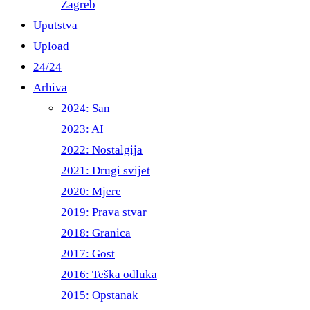
Zagreb
Uputstva
Upload
24/24
Arhiva
2024: San
2023: AI
2022: Nostalgija
2021: Drugi svijet
2020: Mjere
2019: Prava stvar
2018: Granica
2017: Gost
2016: Teška odluka
2015: Opstanak