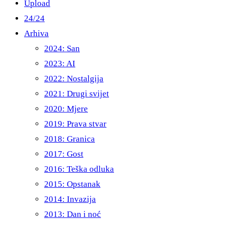
Upload
24/24
Arhiva
2024: San
2023: AI
2022: Nostalgija
2021: Drugi svijet
2020: Mjere
2019: Prava stvar
2018: Granica
2017: Gost
2016: Teška odluka
2015: Opstanak
2014: Invazija
2013: Dan i noć