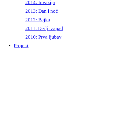
2014: Invazija
2013: Dan i noć
2012: Bajka
2011: Divlji zapad
2010: Prva ljubav
Projekt