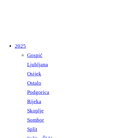
2025
Gospić
Ljubljana
Osijek
Ostalo
Podgorica
Rijeka
Skoplje
Sombor
Split