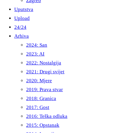
Zagreb
Uputstva
Upload
24/24
Arhiva
2024: San
2023: AI
2022: Nostalgija
2021: Drugi svijet
2020: Mjere
2019: Prava stvar
2018: Granica
2017: Gost
2016: Teška odluka
2015: Opstanak