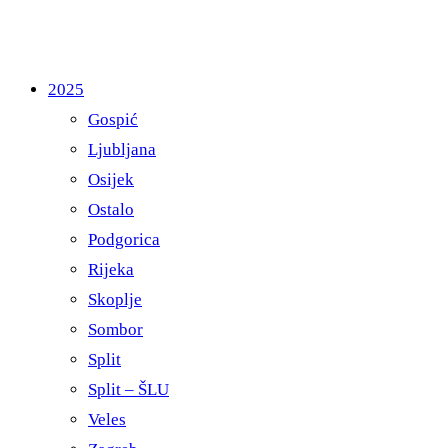
2025
Gospić
Ljubljana
Osijek
Ostalo
Podgorica
Rijeka
Skoplje
Sombor
Split
Split – ŠLU
Veles