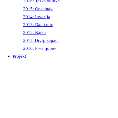
2016: Teška odluka
2015: Opstanak
2014: Invazija
2013: Dan i noć
2012: Bajka
2011: Divlji zapad
2010: Prva ljubav
Projekt