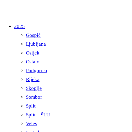
2025
Gospić
Ljubljana
Osijek
Ostalo
Podgorica
Rijeka
Skoplje
Sombor
Split
Split – ŠLU
Veles