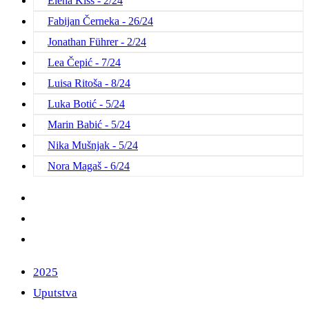
Elena Kiss - 2/24
Fabijan Černeka - 26/24
Jonathan Führer - 2/24
Lea Čepić - 7/24
Luisa Ritoša - 8/24
Luka Botić - 5/24
Marin Babić - 5/24
Nika Mušnjak - 5/24
Nora Magaš - 6/24
2025
Uputstva