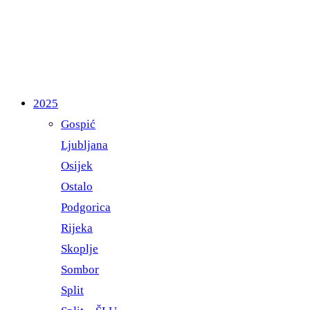
2025
Gospić
Ljubljana
Osijek
Ostalo
Podgorica
Rijeka
Skoplje
Sombor
Split