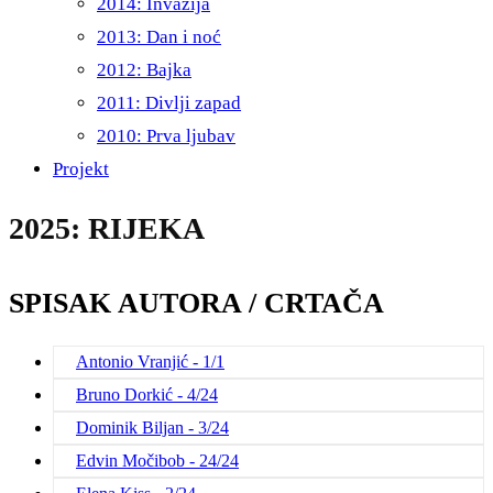
2014: Invazija
2013: Dan i noć
2012: Bajka
2011: Divlji zapad
2010: Prva ljubav
Projekt
2025: RIJEKA
SPISAK AUTORA / CRTAČA
Antonio Vranjić - 1/1
Bruno Dorkić - 4/24
Dominik Biljan - 3/24
Edvin Močibob - 24/24