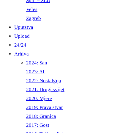
Split – ŠLU
Veles
Zagreb
Uputstva
Upload
24/24
Arhiva
2024: San
2023: AI
2022: Nostalgija
2021: Drugi svijet
2020: Mjere
2019: Prava stvar
2018: Granica
2017: Gost