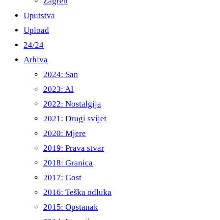
Zagreb
Uputstva
Upload
24/24
Arhiva
2024: San
2023: AI
2022: Nostalgija
2021: Drugi svijet
2020: Mjere
2019: Prava stvar
2018: Granica
2017: Gost
2016: Teška odluka
2015: Opstanak