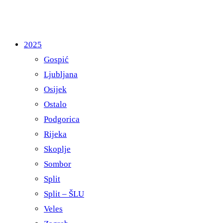
2025
Gospić
Ljubljana
Osijek
Ostalo
Podgorica
Rijeka
Skoplje
Sombor
Split
Split – ŠLU
Veles