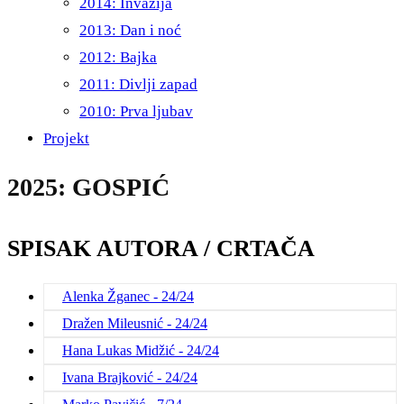
2014: Invazija
2013: Dan i noć
2012: Bajka
2011: Divlji zapad
2010: Prva ljubav
Projekt
2025: GOSPIĆ
SPISAK AUTORA / CRTAČA
Alenka Žganec - 24/24
Dražen Mileusnić - 24/24
Hana Lukas Midžić - 24/24
Ivana Brajković - 24/24