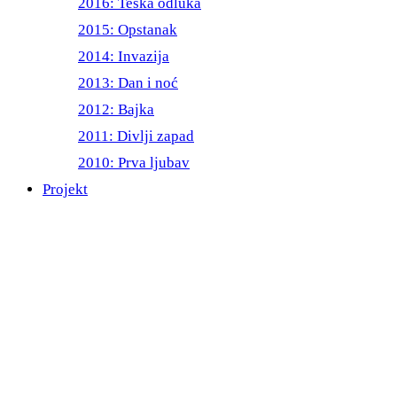
2016: Teška odluka
2015: Opstanak
2014: Invazija
2013: Dan i noć
2012: Bajka
2011: Divlji zapad
2010: Prva ljubav
Projekt