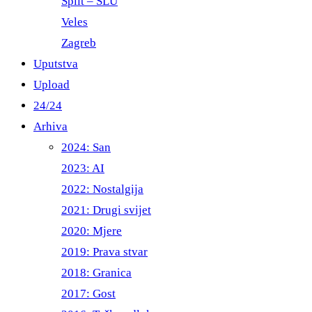
Split – ŠLU
Veles
Zagreb
Uputstva
Upload
24/24
Arhiva
2024: San
2023: AI
2022: Nostalgija
2021: Drugi svijet
2020: Mjere
2019: Prava stvar
2018: Granica
2017: Gost