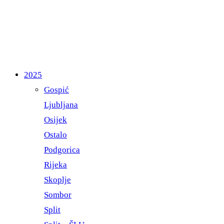
2025
Gospić
Ljubljana
Osijek
Ostalo
Podgorica
Rijeka
Skoplje
Sombor
Split