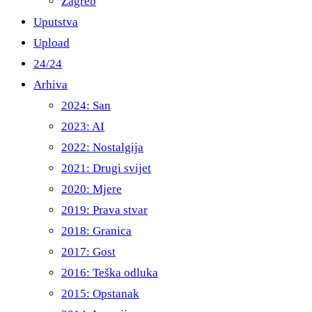
Zagreb
Uputstva
Upload
24/24
Arhiva
2024: San
2023: AI
2022: Nostalgija
2021: Drugi svijet
2020: Mjere
2019: Prava stvar
2018: Granica
2017: Gost
2016: Teška odluka
2015: Opstanak