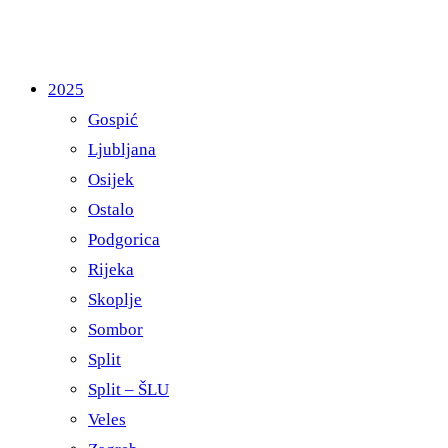
2025
Gospić
Ljubljana
Osijek
Ostalo
Podgorica
Rijeka
Skoplje
Sombor
Split
Split – ŠLU
Veles