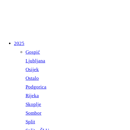
2025
Gospić
Ljubljana
Osijek
Ostalo
Podgorica
Rijeka
Skoplje
Sombor
Split