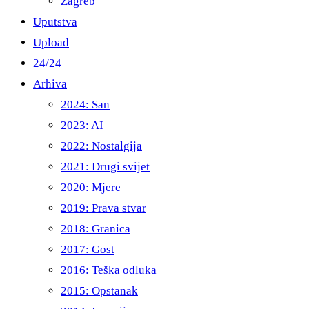
Zagreb
Uputstva
Upload
24/24
Arhiva
2024: San
2023: AI
2022: Nostalgija
2021: Drugi svijet
2020: Mjere
2019: Prava stvar
2018: Granica
2017: Gost
2016: Teška odluka
2015: Opstanak