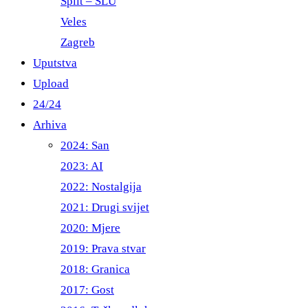
Split – ŠLU
Veles
Zagreb
Uputstva
Upload
24/24
Arhiva
2024: San
2023: AI
2022: Nostalgija
2021: Drugi svijet
2020: Mjere
2019: Prava stvar
2018: Granica
2017: Gost