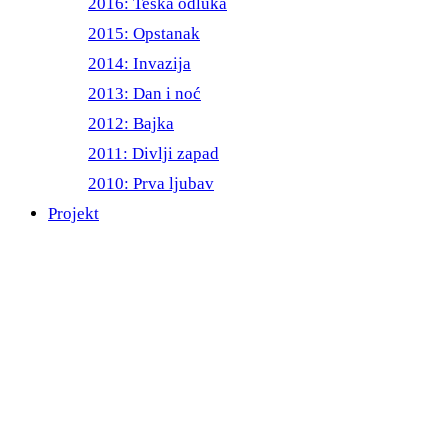
2016: Teška odluka
2015: Opstanak
2014: Invazija
2013: Dan i noć
2012: Bajka
2011: Divlji zapad
2010: Prva ljubav
Projekt