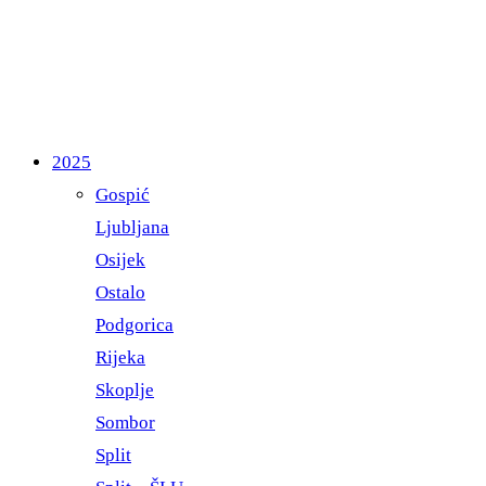
2025
Gospić
Ljubljana
Osijek
Ostalo
Podgorica
Rijeka
Skoplje
Sombor
Split