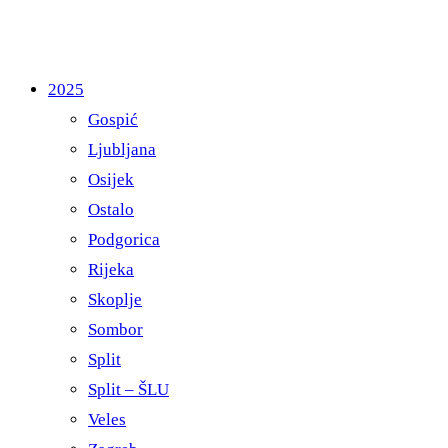
2025
Gospić
Ljubljana
Osijek
Ostalo
Podgorica
Rijeka
Skoplje
Sombor
Split
Split – ŠLU
Veles