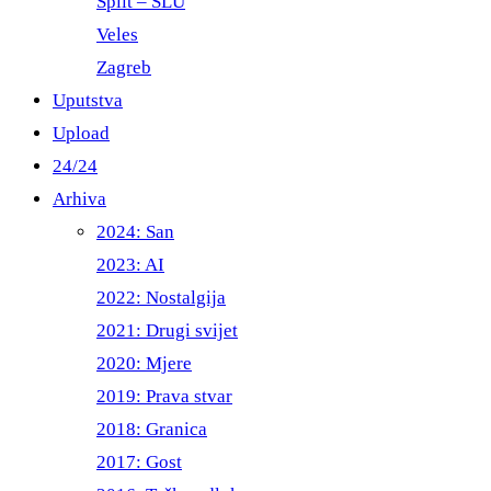
Split – ŠLU
Veles
Zagreb
Uputstva
Upload
24/24
Arhiva
2024: San
2023: AI
2022: Nostalgija
2021: Drugi svijet
2020: Mjere
2019: Prava stvar
2018: Granica
2017: Gost