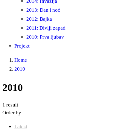
2014: Invazija
2013: Dan i noć
2012: Bajka
2011: Divlji zapad
2010: Prva ljubav
Projekt
Home
2010
2010
1 result
Order by
Latest