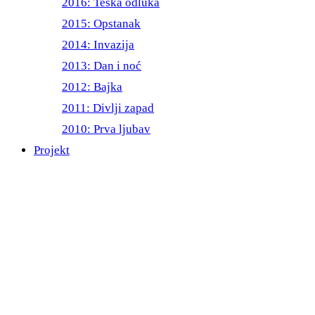
2016: Teška odluka
2015: Opstanak
2014: Invazija
2013: Dan i noć
2012: Bajka
2011: Divlji zapad
2010: Prva ljubav
Projekt