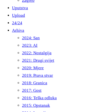
Zagreb
Uputstva
Upload
24/24
Arhiva
2024: San
2023: AI
2022: Nostalgija
2021: Drugi svijet
2020: Mjere
2019: Prava stvar
2018: Granica
2017: Gost
2016: Teška odluka
2015: Opstanak