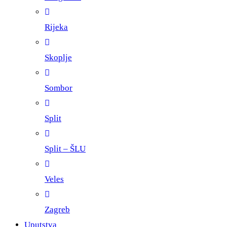
Rijeka
Skoplje
Sombor
Split
Split – ŠLU
Veles
Zagreb
Uputstva