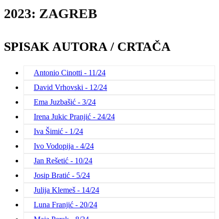
2023: ZAGREB
SPISAK AUTORA / CRTAČA
Antonio Cinotti - 11/24
David Vrhovski - 12/24
Ema Juzbašić - 3/24
Irena Jukic Pranjić - 24/24
Iva Šimić - 1/24
Ivo Vodopija - 4/24
Jan Rešetić - 10/24
Josip Bratić - 5/24
Julija Klemeš - 14/24
Luna Franjić - 20/24