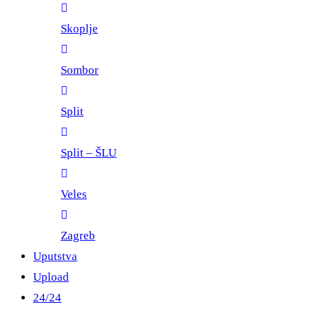
Skoplje
Sombor
Split
Split – ŠLU
Veles
Zagreb
Uputstva
Upload
24/24