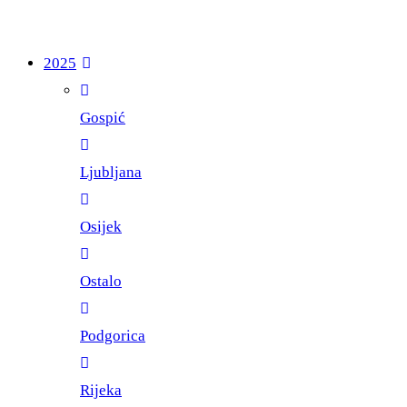
2025
Gospić
Ljubljana
Osijek
Ostalo
Podgorica
Rijeka