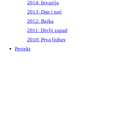
2014: Invazija
2013: Dan i noć
2012: Bajka
2011: Divlji zapad
2010: Prva ljubav
Projekt