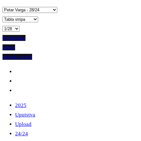
Prethodno
Iduće
Spisak crtača
2025
Uputstva
Upload
24/24