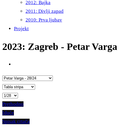
2012: Bajka
2011: Divlji zapad
2010: Prva ljubav
Projekt
2023: Zagreb - Petar Varga
Prethodno
Iduće
Spisak crtača