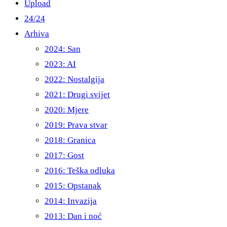
Upload
24/24
Arhiva
2024: San
2023: AI
2022: Nostalgija
2021: Drugi svijet
2020: Mjere
2019: Prava stvar
2018: Granica
2017: Gost
2016: Teška odluka
2015: Opstanak
2014: Invazija
2013: Dan i noć