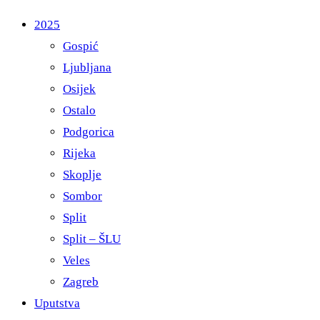
2025
Gospić
Ljubljana
Osijek
Ostalo
Podgorica
Rijeka
Skoplje
Sombor
Split
Split – ŠLU
Veles
Zagreb
Uputstva