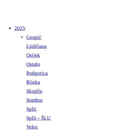
2025
Gospić
Ljubljana
Osijek
Ostalo
Podgorica
Rijeka
Skoplje
Sombor
Split
Split – ŠLU
Veles