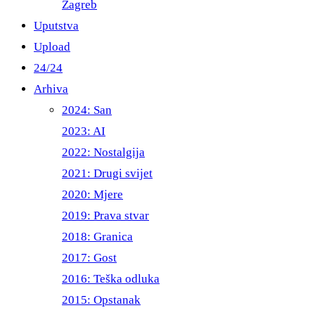
Zagreb
Uputstva
Upload
24/24
Arhiva
2024: San
2023: AI
2022: Nostalgija
2021: Drugi svijet
2020: Mjere
2019: Prava stvar
2018: Granica
2017: Gost
2016: Teška odluka
2015: Opstanak