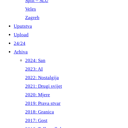
Split – ŠLU
Veles
Zagreb
Uputstva
Upload
24/24
Arhiva
2024: San
2023: AI
2022: Nostalgija
2021: Drugi svijet
2020: Mjere
2019: Prava stvar
2018: Granica
2017: Gost