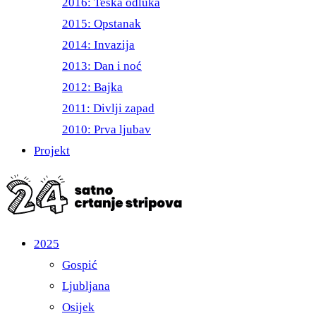
2016: Teška odluka
2015: Opstanak
2014: Invazija
2013: Dan i noć
2012: Bajka
2011: Divlji zapad
2010: Prva ljubav
Projekt
2025
Gospić
Ljubljana
Osijek