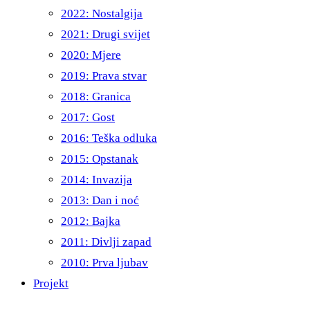
2022: Nostalgija
2021: Drugi svijet
2020: Mjere
2019: Prava stvar
2018: Granica
2017: Gost
2016: Teška odluka
2015: Opstanak
2014: Invazija
2013: Dan i noć
2012: Bajka
2011: Divlji zapad
2010: Prva ljubav
Projekt