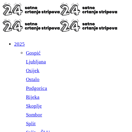
2025
Gospić
Ljubljana
Osijek
Ostalo
Podgorica
Rijeka
Skoplje
Sombor
Split