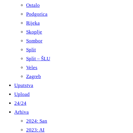
Ostalo
Podgorica
Rijeka
Skoplje
Sombor
Split
Split – ŠLU
Veles
Zagreb
Uputstva
Upload
24/24
Arhiva
2024: San
2023: AI