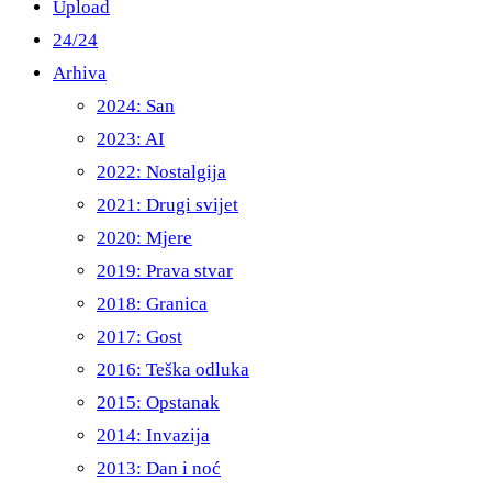
Upload
24/24
Arhiva
2024: San
2023: AI
2022: Nostalgija
2021: Drugi svijet
2020: Mjere
2019: Prava stvar
2018: Granica
2017: Gost
2016: Teška odluka
2015: Opstanak
2014: Invazija
2013: Dan i noć