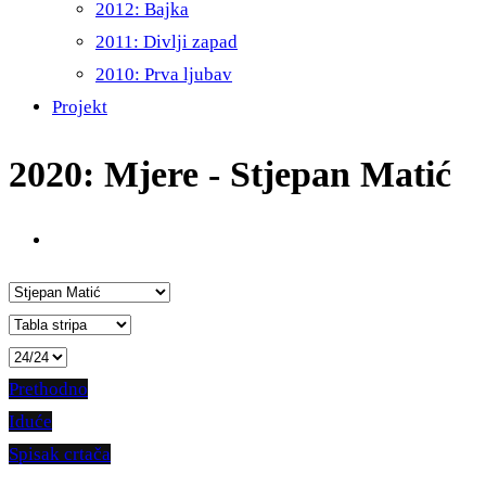
2012: Bajka
2011: Divlji zapad
2010: Prva ljubav
Projekt
2020: Mjere - Stjepan Matić
Prethodno
Iduće
Spisak crtača