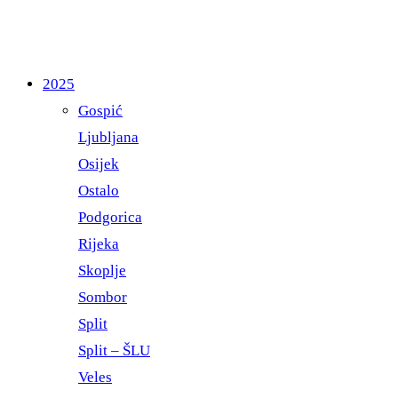
2025
Gospić
Ljubljana
Osijek
Ostalo
Podgorica
Rijeka
Skoplje
Sombor
Split
Split – ŠLU
Veles