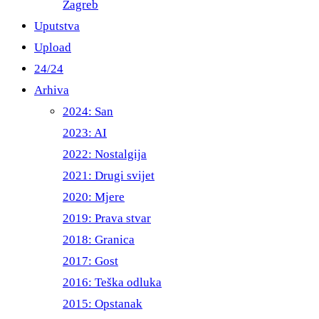
Zagreb
Uputstva
Upload
24/24
Arhiva
2024: San
2023: AI
2022: Nostalgija
2021: Drugi svijet
2020: Mjere
2019: Prava stvar
2018: Granica
2017: Gost
2016: Teška odluka
2015: Opstanak