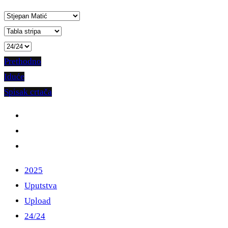
Prethodno
Iduće
Spisak crtača
2025
Uputstva
Upload
24/24