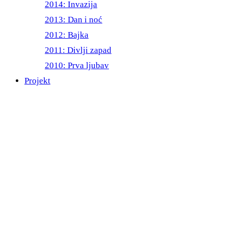
2014: Invazija
2013: Dan i noć
2012: Bajka
2011: Divlji zapad
2010: Prva ljubav
Projekt