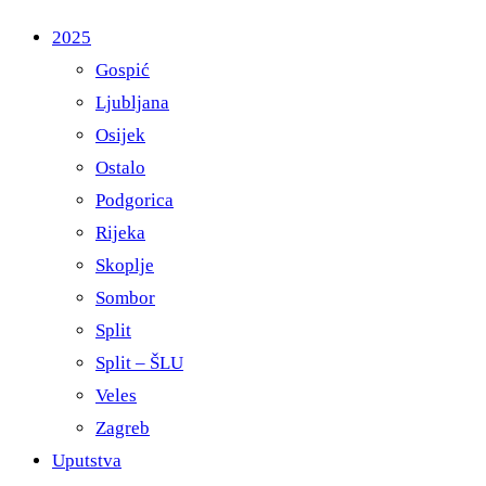
2025
Gospić
Ljubljana
Osijek
Ostalo
Podgorica
Rijeka
Skoplje
Sombor
Split
Split – ŠLU
Veles
Zagreb
Uputstva