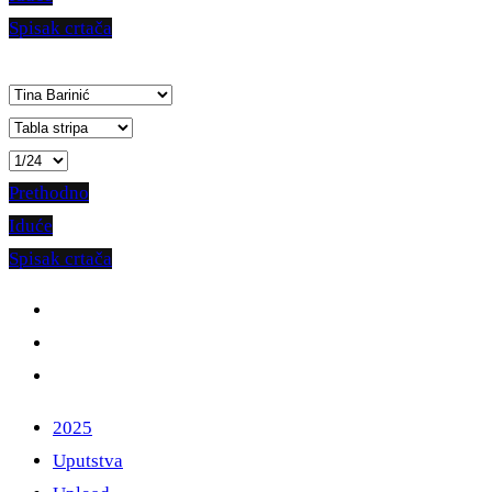
Spisak crtača
Prethodno
Iduće
Spisak crtača
2025
Uputstva