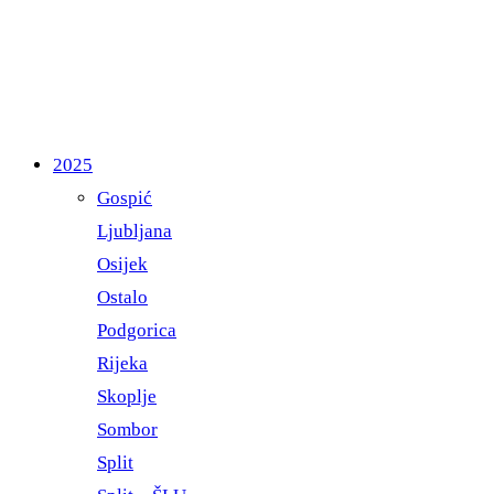
2025
Gospić
Ljubljana
Osijek
Ostalo
Podgorica
Rijeka
Skoplje
Sombor
Split