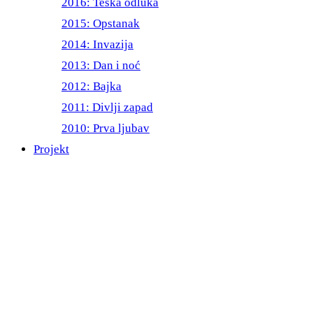
2016: Teška odluka
2015: Opstanak
2014: Invazija
2013: Dan i noć
2012: Bajka
2011: Divlji zapad
2010: Prva ljubav
Projekt