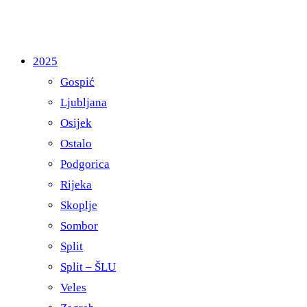
2025
Gospić
Ljubljana
Osijek
Ostalo
Podgorica
Rijeka
Skoplje
Sombor
Split
Split – ŠLU
Veles