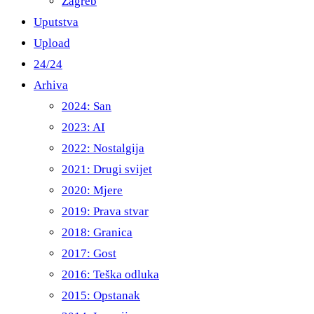
Zagreb
Uputstva
Upload
24/24
Arhiva
2024: San
2023: AI
2022: Nostalgija
2021: Drugi svijet
2020: Mjere
2019: Prava stvar
2018: Granica
2017: Gost
2016: Teška odluka
2015: Opstanak