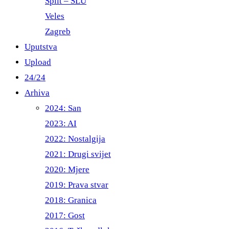
Split – ŠLU
Veles
Zagreb
Uputstva
Upload
24/24
Arhiva
2024: San
2023: AI
2022: Nostalgija
2021: Drugi svijet
2020: Mjere
2019: Prava stvar
2018: Granica
2017: Gost