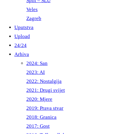
Split – ŠLU
Veles
Zagreb
Uputstva
Upload
24/24
Arhiva
2024: San
2023: AI
2022: Nostalgija
2021: Drugi svijet
2020: Mjere
2019: Prava stvar
2018: Granica
2017: Gost