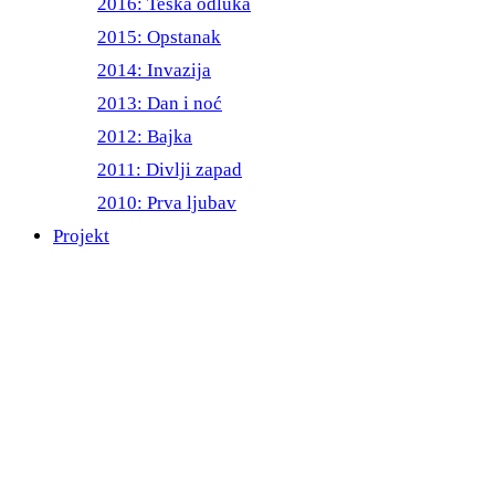
2016: Teška odluka
2015: Opstanak
2014: Invazija
2013: Dan i noć
2012: Bajka
2011: Divlji zapad
2010: Prva ljubav
Projekt