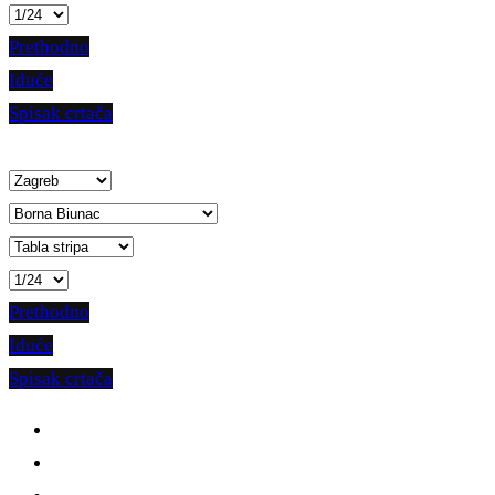
Prethodno
Iduće
Spisak crtača
Prethodno
Iduće
Spisak crtača