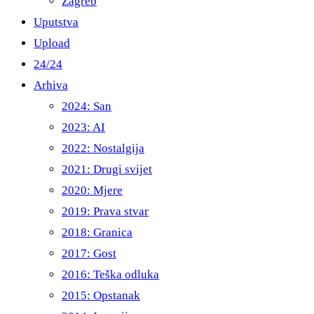
Zagreb
Uputstva
Upload
24/24
Arhiva
2024: San
2023: AI
2022: Nostalgija
2021: Drugi svijet
2020: Mjere
2019: Prava stvar
2018: Granica
2017: Gost
2016: Teška odluka
2015: Opstanak