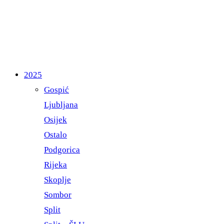
2025
Gospić
Ljubljana
Osijek
Ostalo
Podgorica
Rijeka
Skoplje
Sombor
Split