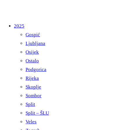
2025
Gospić
Ljubljana
Osijek
Ostalo
Podgorica
Rijeka
Skoplje
Sombor
Split
Split – ŠLU
Veles