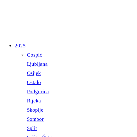
2025
Gospić
Ljubljana
Osijek
Ostalo
Podgorica
Rijeka
Skoplje
Sombor
Split