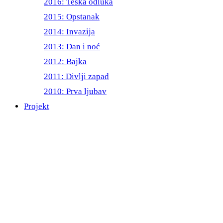
2016: Teška odluka
2015: Opstanak
2014: Invazija
2013: Dan i noć
2012: Bajka
2011: Divlji zapad
2010: Prva ljubav
Projekt