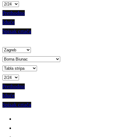
Prethodno
Iduće
Spisak crtača
Prethodno
Iduće
Spisak crtača