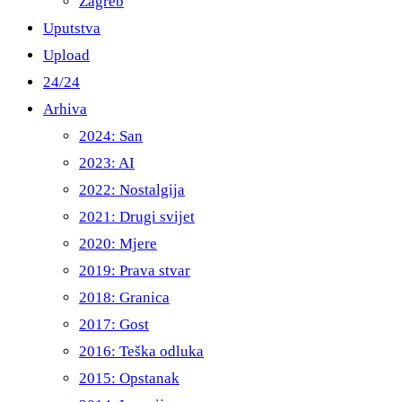
Zagreb
Uputstva
Upload
24/24
Arhiva
2024: San
2023: AI
2022: Nostalgija
2021: Drugi svijet
2020: Mjere
2019: Prava stvar
2018: Granica
2017: Gost
2016: Teška odluka
2015: Opstanak