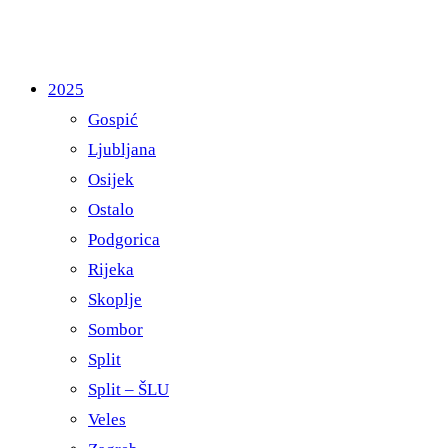
2025
Gospić
Ljubljana
Osijek
Ostalo
Podgorica
Rijeka
Skoplje
Sombor
Split
Split – ŠLU
Veles