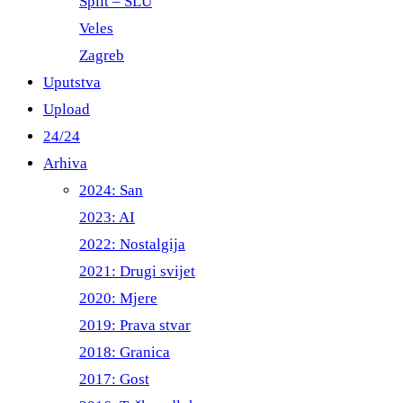
Split – ŠLU
Veles
Zagreb
Uputstva
Upload
24/24
Arhiva
2024: San
2023: AI
2022: Nostalgija
2021: Drugi svijet
2020: Mjere
2019: Prava stvar
2018: Granica
2017: Gost