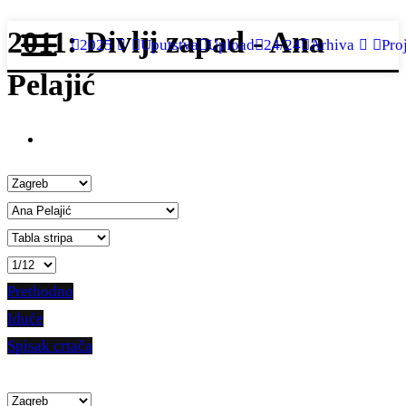
2011: Divlji zapad - Ana
2025
Uputstva
Upload
24/24
Arhiva
Pro
Pelajić
Prethodno
Iduće
Spisak crtača