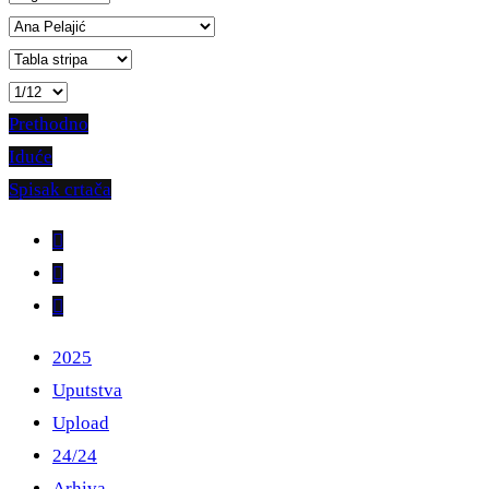
Prethodno
Iduće
Spisak crtača
2025
Uputstva
Upload
24/24
Arhiva