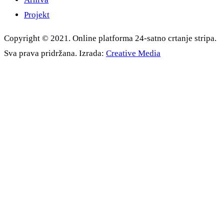
Projekt
Copyright © 2021. Online platforma 24-satno crtanje stripa.
Sva prava pridržana. Izrada:
Creative Media