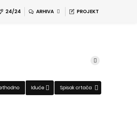
24/24
ARHIVA
PROJEKT
rethodno
Iduće
Spisak crtača