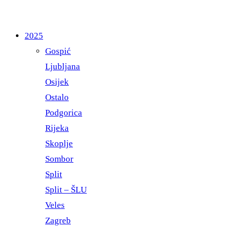
2025
Gospić
Ljubljana
Osijek
Ostalo
Podgorica
Rijeka
Skoplje
Sombor
Split
Split – ŠLU
Veles
Zagreb