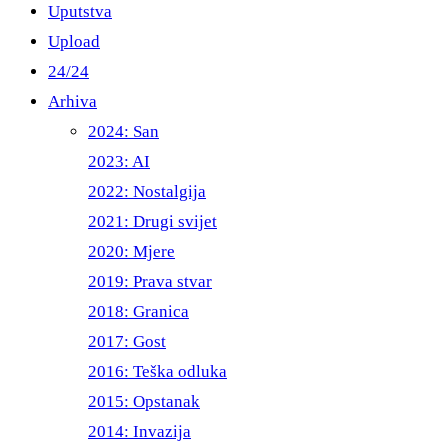
Uputstva
Upload
24/24
Arhiva
2024: San
2023: AI
2022: Nostalgija
2021: Drugi svijet
2020: Mjere
2019: Prava stvar
2018: Granica
2017: Gost
2016: Teška odluka
2015: Opstanak
2014: Invazija