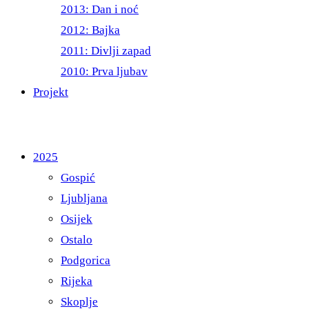
2013: Dan i noć
2012: Bajka
2011: Divlji zapad
2010: Prva ljubav
Projekt
2025
Gospić
Ljubljana
Osijek
Ostalo
Podgorica
Rijeka
Skoplje