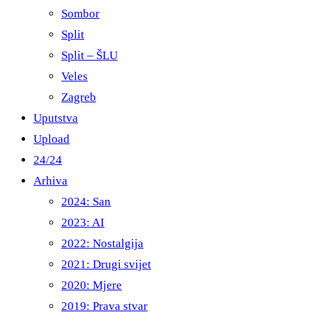
Sombor
Split
Split – ŠLU
Veles
Zagreb
Uputstva
Upload
24/24
Arhiva
2024: San
2023: AI
2022: Nostalgija
2021: Drugi svijet
2020: Mjere
2019: Prava stvar