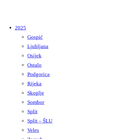
2025
Gospić
Ljubljana
Osijek
Ostalo
Podgorica
Rijeka
Skoplje
Sombor
Split
Split – ŠLU
Veles