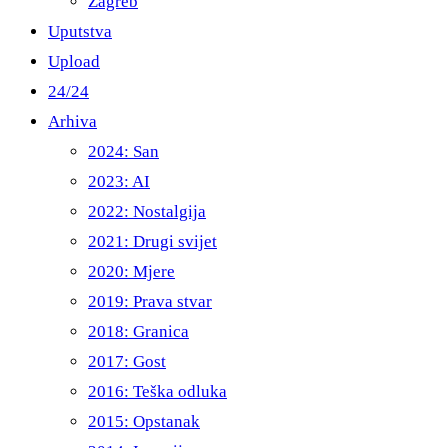
Zagreb
Uputstva
Upload
24/24
Arhiva
2024: San
2023: AI
2022: Nostalgija
2021: Drugi svijet
2020: Mjere
2019: Prava stvar
2018: Granica
2017: Gost
2016: Teška odluka
2015: Opstanak