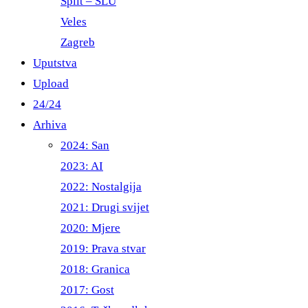
Split – ŠLU
Veles
Zagreb
Uputstva
Upload
24/24
Arhiva
2024: San
2023: AI
2022: Nostalgija
2021: Drugi svijet
2020: Mjere
2019: Prava stvar
2018: Granica
2017: Gost