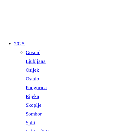
2025
Gospić
Ljubljana
Osijek
Ostalo
Podgorica
Rijeka
Skoplje
Sombor
Split