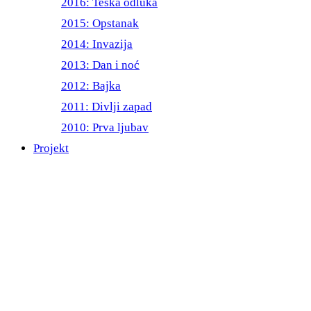
2016: Teška odluka
2015: Opstanak
2014: Invazija
2013: Dan i noć
2012: Bajka
2011: Divlji zapad
2010: Prva ljubav
Projekt