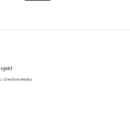
rojekt
a:
Creative Media