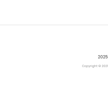
2025
Copyright © 2021