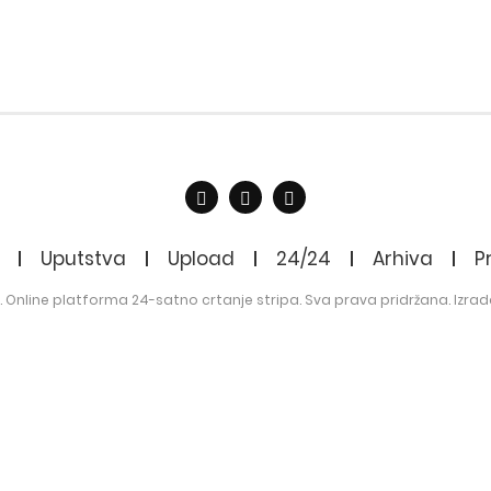
Uputstva
Upload
24/24
Arhiva
P
. Online platforma 24-satno crtanje stripa. Sva prava pridržana. Izrad