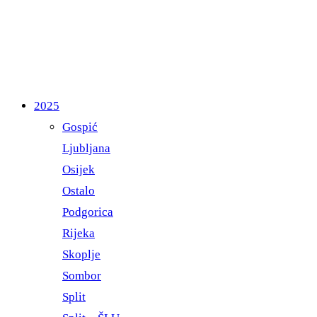
2025
Gospić
Ljubljana
Osijek
Ostalo
Podgorica
Rijeka
Skoplje
Sombor
Split