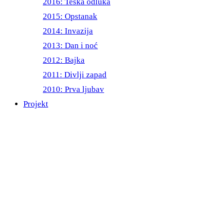
2016: Teška odluka
2015: Opstanak
2014: Invazija
2013: Dan i noć
2012: Bajka
2011: Divlji zapad
2010: Prva ljubav
Projekt