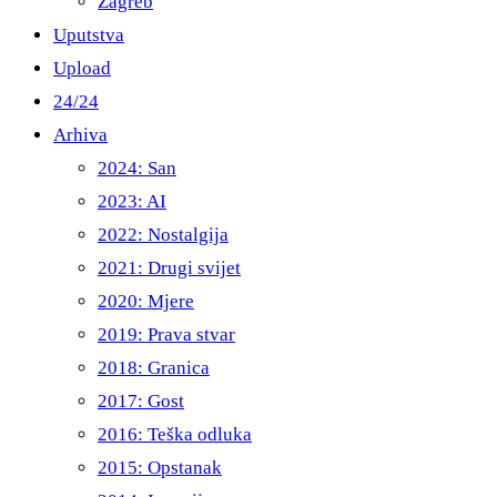
Zagreb
Uputstva
Upload
24/24
Arhiva
2024: San
2023: AI
2022: Nostalgija
2021: Drugi svijet
2020: Mjere
2019: Prava stvar
2018: Granica
2017: Gost
2016: Teška odluka
2015: Opstanak