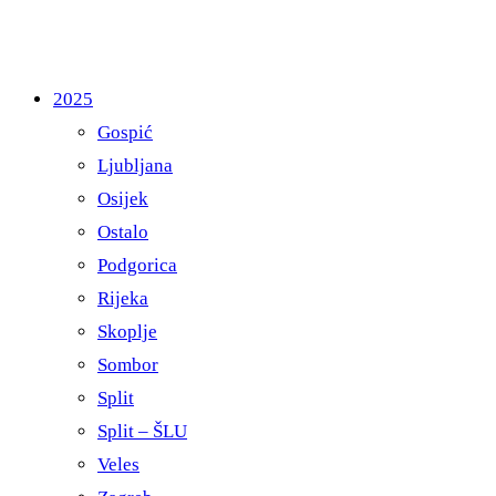
2025
Gospić
Ljubljana
Osijek
Ostalo
Podgorica
Rijeka
Skoplje
Sombor
Split
Split – ŠLU
Veles