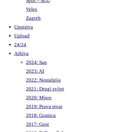
Split – ŠLU
Veles
Zagreb
Uputstva
Upload
24/24
Arhiva
2024: San
2023: AI
2022: Nostalgija
2021: Drugi svijet
2020: Mjere
2019: Prava stvar
2018: Granica
2017: Gost