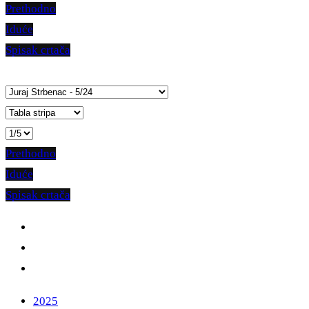
Prethodno
Iduće
Spisak crtača
Prethodno
Iduće
Spisak crtača
2025