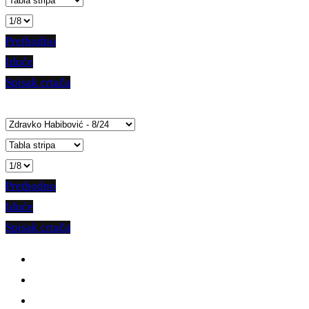
Prethodno
Iduće
Spisak crtača
Prethodno
Iduće
Spisak crtača