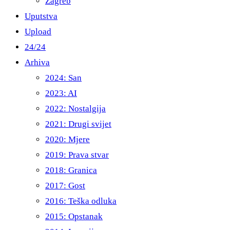
Zagreb
Uputstva
Upload
24/24
Arhiva
2024: San
2023: AI
2022: Nostalgija
2021: Drugi svijet
2020: Mjere
2019: Prava stvar
2018: Granica
2017: Gost
2016: Teška odluka
2015: Opstanak