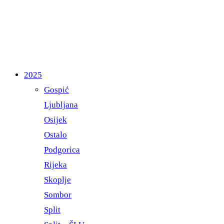
2025
Gospić
Ljubljana
Osijek
Ostalo
Podgorica
Rijeka
Skoplje
Sombor
Split