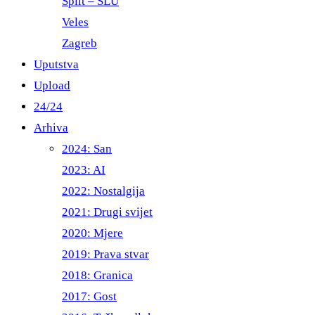
Split – ŠLU
Veles
Zagreb
Uputstva
Upload
24/24
Arhiva
2024: San
2023: AI
2022: Nostalgija
2021: Drugi svijet
2020: Mjere
2019: Prava stvar
2018: Granica
2017: Gost