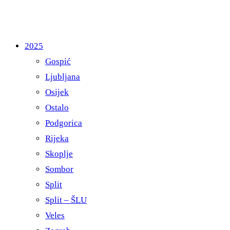
2025
Gospić
Ljubljana
Osijek
Ostalo
Podgorica
Rijeka
Skoplje
Sombor
Split
Split – ŠLU
Veles