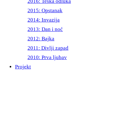
2016: Teška odluka
2015: Opstanak
2014: Invazija
2013: Dan i noć
2012: Bajka
2011: Divlji zapad
2010: Prva ljubav
Projekt