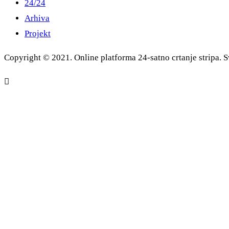
24/24
Arhiva
Projekt
Copyright © 2021. Online platforma 24-satno crtanje stripa. S