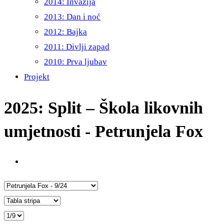
2014: Invazija
2013: Dan i noć
2012: Bajka
2011: Divlji zapad
2010: Prva ljubav
Projekt
2025: Split – Škola likovnih
umjetnosti - Petrunjela Fox