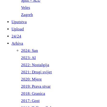
Split – ŠLU
Veles
Zagreb
Uputstva
Upload
24/24
Arhiva
2024: San
2023: AI
2022: Nostalgija
2021: Drugi svijet
2020: Mjere
2019: Prava stvar
2018: Granica
2017: Gost