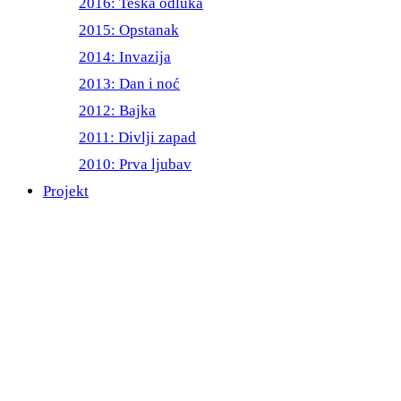
2016: Teška odluka
2015: Opstanak
2014: Invazija
2013: Dan i noć
2012: Bajka
2011: Divlji zapad
2010: Prva ljubav
Projekt