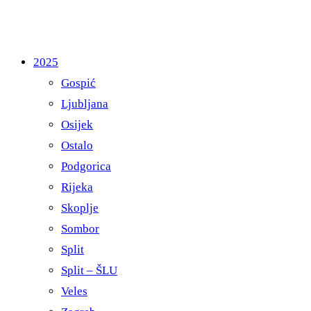
2025
Gospić
Ljubljana
Osijek
Ostalo
Podgorica
Rijeka
Skoplje
Sombor
Split
Split – ŠLU
Veles