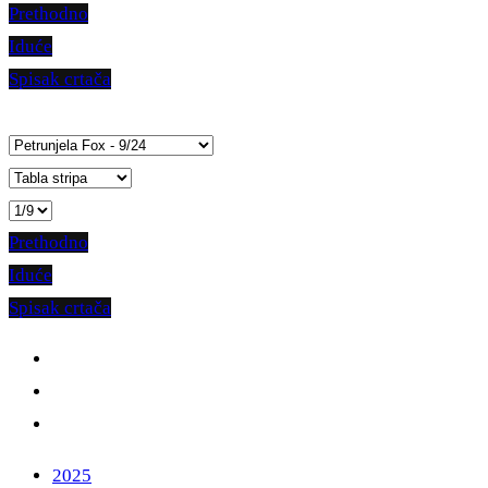
Prethodno
Iduće
Spisak crtača
Prethodno
Iduće
Spisak crtača
2025