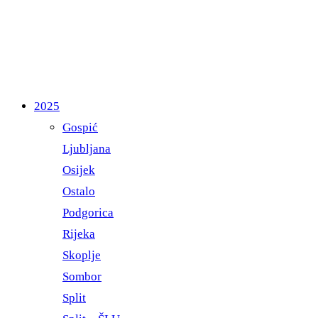
2025
Gospić
Ljubljana
Osijek
Ostalo
Podgorica
Rijeka
Skoplje
Sombor
Split