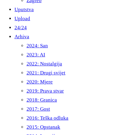
Zagreb
Uputstva
Upload
24/24
Arhiva
2024: San
2023: AI
2022: Nostalgija
2021: Drugi svijet
2020: Mjere
2019: Prava stvar
2018: Granica
2017: Gost
2016: Teška odluka
2015: Opstanak