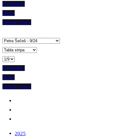
Prethodno
Iduće
Spisak crtača
Prethodno
Iduće
Spisak crtača
2025