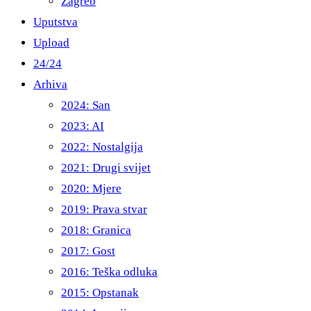
Zagreb
Uputstva
Upload
24/24
Arhiva
2024: San
2023: AI
2022: Nostalgija
2021: Drugi svijet
2020: Mjere
2019: Prava stvar
2018: Granica
2017: Gost
2016: Teška odluka
2015: Opstanak