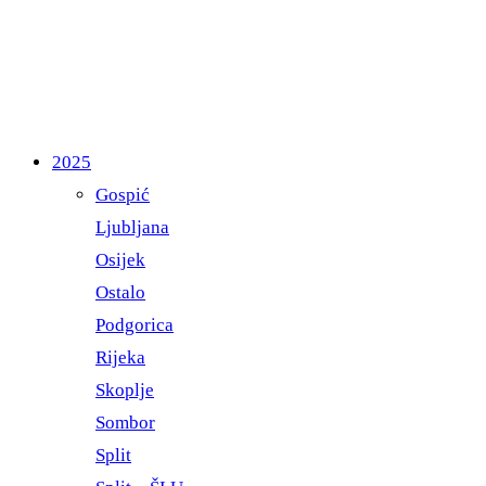
2025
Gospić
Ljubljana
Osijek
Ostalo
Podgorica
Rijeka
Skoplje
Sombor
Split