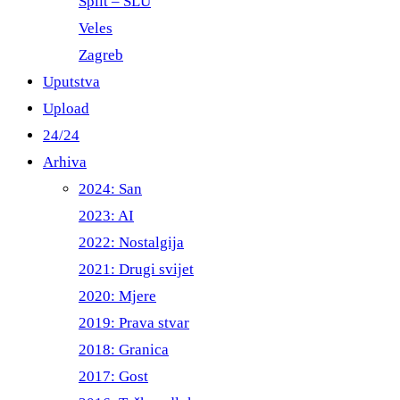
Split – ŠLU
Veles
Zagreb
Uputstva
Upload
24/24
Arhiva
2024: San
2023: AI
2022: Nostalgija
2021: Drugi svijet
2020: Mjere
2019: Prava stvar
2018: Granica
2017: Gost