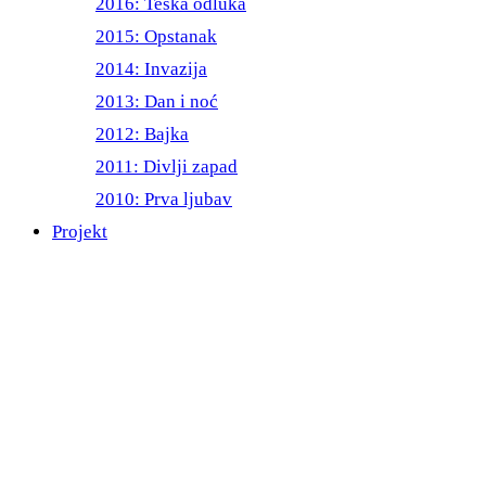
2016: Teška odluka
2015: Opstanak
2014: Invazija
2013: Dan i noć
2012: Bajka
2011: Divlji zapad
2010: Prva ljubav
Projekt