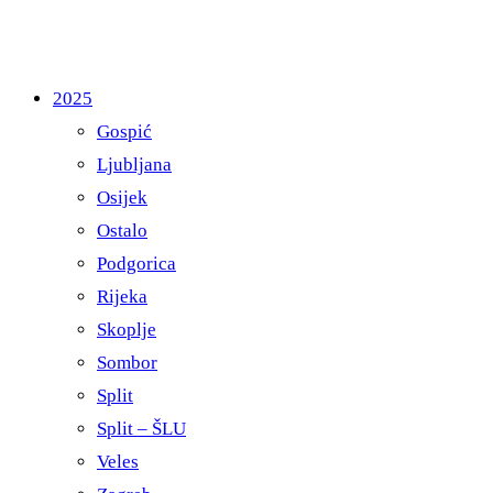
2025
Gospić
Ljubljana
Osijek
Ostalo
Podgorica
Rijeka
Skoplje
Sombor
Split
Split – ŠLU
Veles