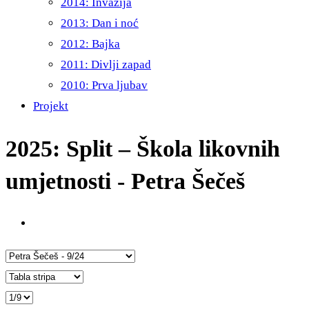
2014: Invazija
2013: Dan i noć
2012: Bajka
2011: Divlji zapad
2010: Prva ljubav
Projekt
2025: Split – Škola likovnih
umjetnosti - Petra Šečeš