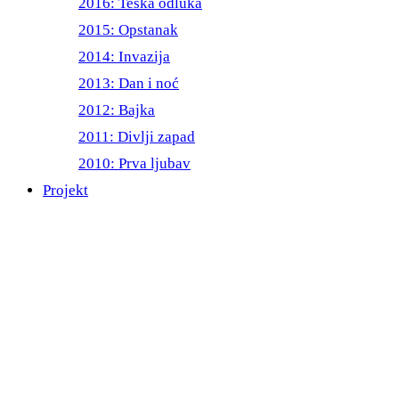
2016: Teška odluka
2015: Opstanak
2014: Invazija
2013: Dan i noć
2012: Bajka
2011: Divlji zapad
2010: Prva ljubav
Projekt