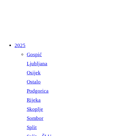
2025
Gospić
Ljubljana
Osijek
Ostalo
Podgorica
Rijeka
Skoplje
Sombor
Split