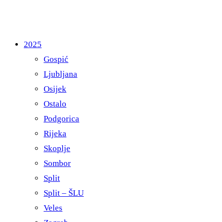
2025
Gospić
Ljubljana
Osijek
Ostalo
Podgorica
Rijeka
Skoplje
Sombor
Split
Split – ŠLU
Veles