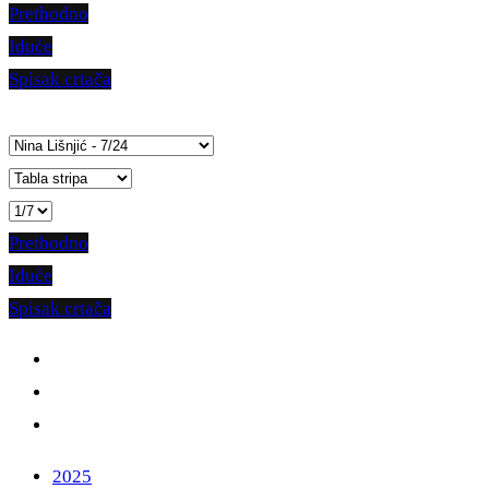
Prethodno
Iduće
Spisak crtača
Prethodno
Iduće
Spisak crtača
2025