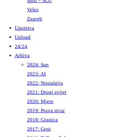
Split – ŠLU
Veles
Zagreb
Uputstva
Upload
24/24
Arhiva
2024: San
2023: AI
2022: Nostalgija
2021: Drugi svijet
2020: Mjere
2019: Prava stvar
2018: Granica
2017: Gost