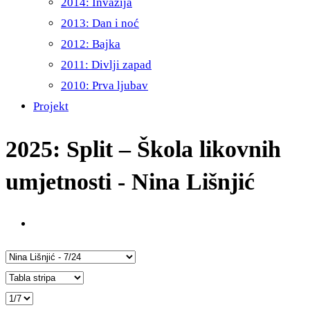
2014: Invazija
2013: Dan i noć
2012: Bajka
2011: Divlji zapad
2010: Prva ljubav
Projekt
2025: Split – Škola likovnih
umjetnosti - Nina Lišnjić