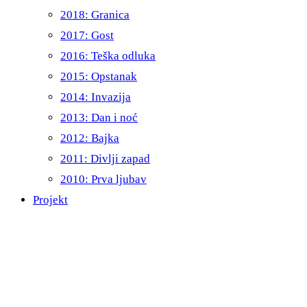
2018: Granica
2017: Gost
2016: Teška odluka
2015: Opstanak
2014: Invazija
2013: Dan i noć
2012: Bajka
2011: Divlji zapad
2010: Prva ljubav
Projekt