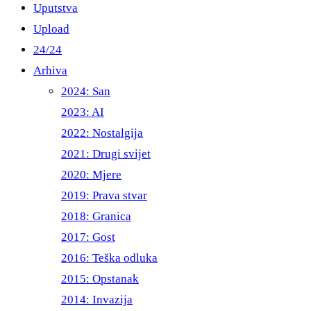
Uputstva
Upload
24/24
Arhiva
2024: San
2023: AI
2022: Nostalgija
2021: Drugi svijet
2020: Mjere
2019: Prava stvar
2018: Granica
2017: Gost
2016: Teška odluka
2015: Opstanak
2014: Invazija