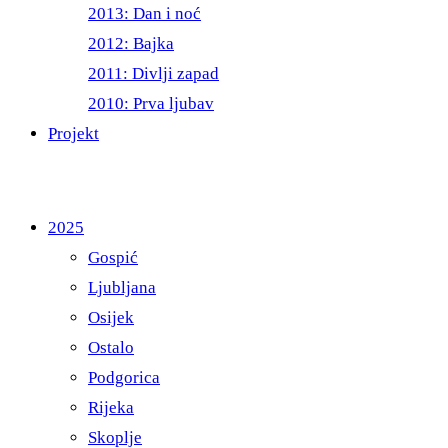
2013: Dan i noć
2012: Bajka
2011: Divlji zapad
2010: Prva ljubav
Projekt
2025
Gospić
Ljubljana
Osijek
Ostalo
Podgorica
Rijeka
Skoplje