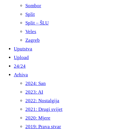
Sombor
Split
Split – ŠLU
Veles
Zagreb
Uputstva
Upload
24/24
Arhiva
2024: San
2023: AI
2022: Nostalgija
2021: Drugi svijet
2020: Mjere
2019: Prava stvar