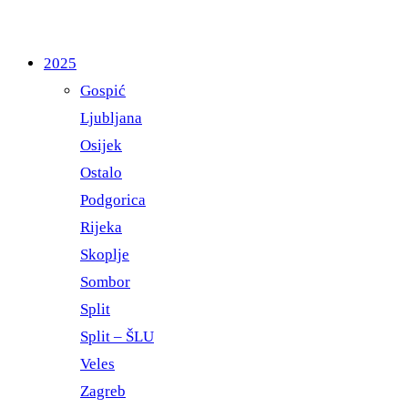
2025
Gospić
Ljubljana
Osijek
Ostalo
Podgorica
Rijeka
Skoplje
Sombor
Split
Split – ŠLU
Veles
Zagreb