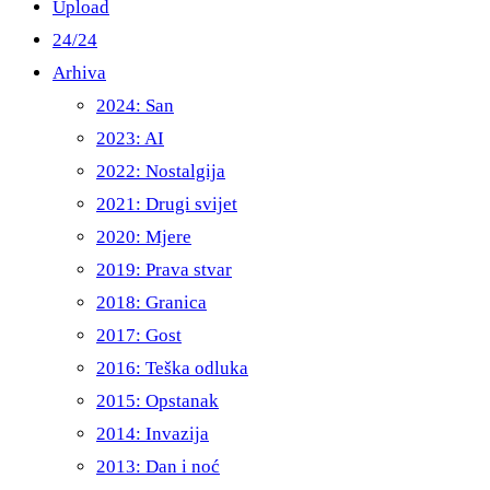
Upload
24/24
Arhiva
2024: San
2023: AI
2022: Nostalgija
2021: Drugi svijet
2020: Mjere
2019: Prava stvar
2018: Granica
2017: Gost
2016: Teška odluka
2015: Opstanak
2014: Invazija
2013: Dan i noć