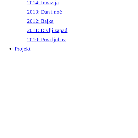
2014: Invazija
2013: Dan i noć
2012: Bajka
2011: Divlji zapad
2010: Prva ljubav
Projekt