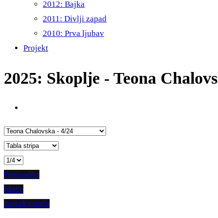
2012: Bajka
2011: Divlji zapad
2010: Prva ljubav
Projekt
2025: Skoplje - Teona Chalov
Prethodno
Iduće
Spisak crtača