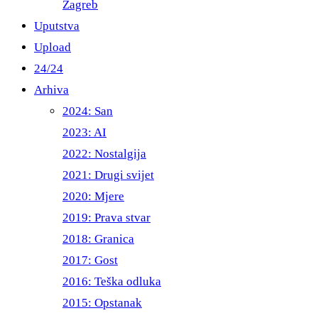
Zagreb
Uputstva
Upload
24/24
Arhiva
2024: San
2023: AI
2022: Nostalgija
2021: Drugi svijet
2020: Mjere
2019: Prava stvar
2018: Granica
2017: Gost
2016: Teška odluka
2015: Opstanak