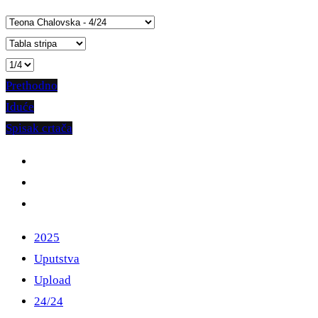
Prethodno
Iduće
Spisak crtača
2025
Uputstva
Upload
24/24