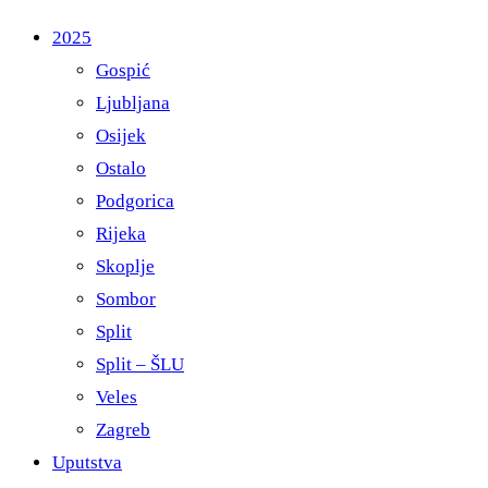
2025
Gospić
Ljubljana
Osijek
Ostalo
Podgorica
Rijeka
Skoplje
Sombor
Split
Split – ŠLU
Veles
Zagreb
Uputstva