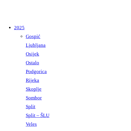
2025
Gospić
Ljubljana
Osijek
Ostalo
Podgorica
Rijeka
Skoplje
Sombor
Split
Split – ŠLU
Veles