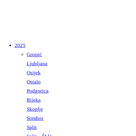
2025
Gospić
Ljubljana
Osijek
Ostalo
Podgorica
Rijeka
Skoplje
Sombor
Split