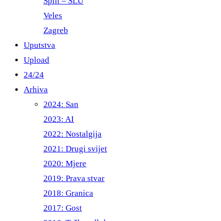
Split – ŠLU
Veles
Zagreb
Uputstva
Upload
24/24
Arhiva
2024: San
2023: AI
2022: Nostalgija
2021: Drugi svijet
2020: Mjere
2019: Prava stvar
2018: Granica
2017: Gost