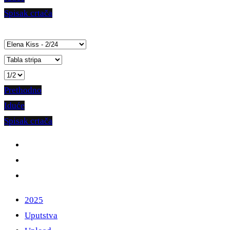
Spisak crtača
Prethodno
Iduće
Spisak crtača
2025
Uputstva