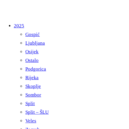
2025
Gospić
Ljubljana
Osijek
Ostalo
Podgorica
Rijeka
Skoplje
Sombor
Split
Split – ŠLU
Veles