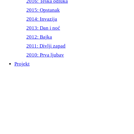
2016: Teška odluka
2015: Opstanak
2014: Invazija
2013: Dan i noć
2012: Bajka
2011: Divlji zapad
2010: Prva ljubav
Projekt