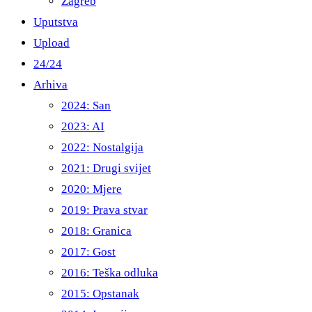
Zagreb
Uputstva
Upload
24/24
Arhiva
2024: San
2023: AI
2022: Nostalgija
2021: Drugi svijet
2020: Mjere
2019: Prava stvar
2018: Granica
2017: Gost
2016: Teška odluka
2015: Opstanak