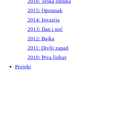
2016: Teška odluka
2015: Opstanak
2014: Invazija
2013: Dan i noć
2012: Bajka
2011: Divlji zapad
2010: Prva ljubav
Projekt