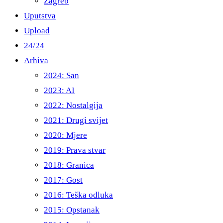
Zagreb
Uputstva
Upload
24/24
Arhiva
2024: San
2023: AI
2022: Nostalgija
2021: Drugi svijet
2020: Mjere
2019: Prava stvar
2018: Granica
2017: Gost
2016: Teška odluka
2015: Opstanak