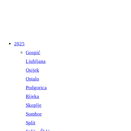
2025
Gospić
Ljubljana
Osijek
Ostalo
Podgorica
Rijeka
Skoplje
Sombor
Split