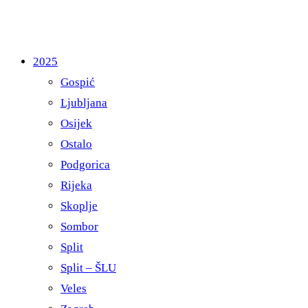
2025
Gospić
Ljubljana
Osijek
Ostalo
Podgorica
Rijeka
Skoplje
Sombor
Split
Split – ŠLU
Veles