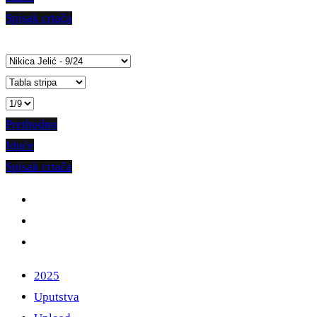
Spisak crtača
Prethodno
Iduće
Spisak crtača
2025
Uputstva