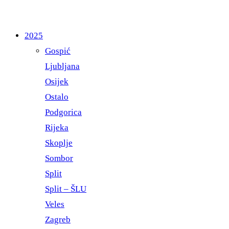
2025
Gospić
Ljubljana
Osijek
Ostalo
Podgorica
Rijeka
Skoplje
Sombor
Split
Split – ŠLU
Veles
Zagreb