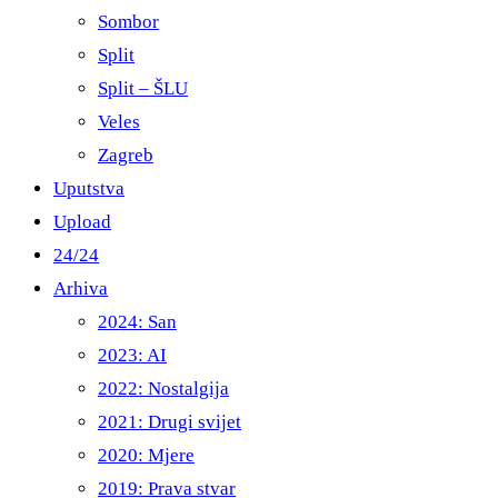
Sombor
Split
Split – ŠLU
Veles
Zagreb
Uputstva
Upload
24/24
Arhiva
2024: San
2023: AI
2022: Nostalgija
2021: Drugi svijet
2020: Mjere
2019: Prava stvar