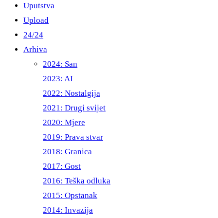
Uputstva
Upload
24/24
Arhiva
2024: San
2023: AI
2022: Nostalgija
2021: Drugi svijet
2020: Mjere
2019: Prava stvar
2018: Granica
2017: Gost
2016: Teška odluka
2015: Opstanak
2014: Invazija