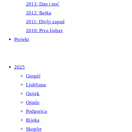
2013: Dan i noć
2012: Bajka
2011: Divlji zapad
2010: Prva ljubav
Projekt
2025
Gospić
Ljubljana
Osijek
Ostalo
Podgorica
Rijeka
Skoplje