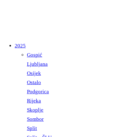
2025
Gospić
Ljubljana
Osijek
Ostalo
Podgorica
Rijeka
Skoplje
Sombor
Split