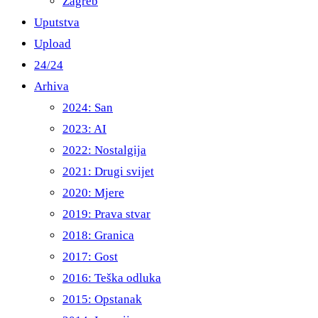
Zagreb
Uputstva
Upload
24/24
Arhiva
2024: San
2023: AI
2022: Nostalgija
2021: Drugi svijet
2020: Mjere
2019: Prava stvar
2018: Granica
2017: Gost
2016: Teška odluka
2015: Opstanak