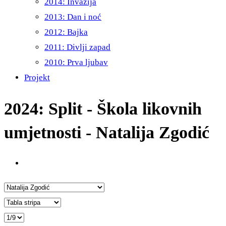
2014: Invazija
2013: Dan i noć
2012: Bajka
2011: Divlji zapad
2010: Prva ljubav
Projekt
2024: Split - Škola likovnih
umjetnosti - Natalija Zgodić