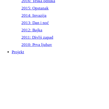
2016: Teška odluka
2015: Opstanak
2014: Invazija
2013: Dan i noć
2012: Bajka
2011: Divlji zapad
2010: Prva ljubav
Projekt