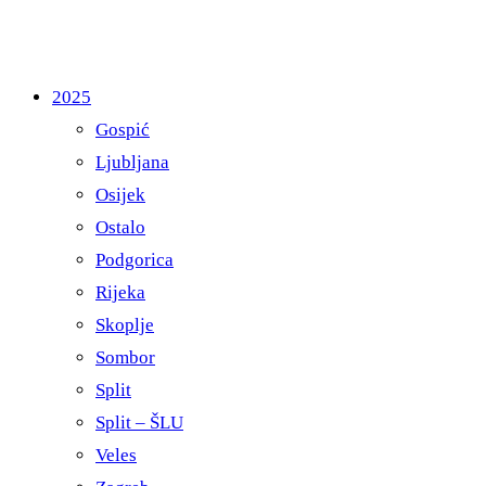
2025
Gospić
Ljubljana
Osijek
Ostalo
Podgorica
Rijeka
Skoplje
Sombor
Split
Split – ŠLU
Veles