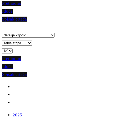
Prethodno
Iduće
Spisak crtača
Prethodno
Iduće
Spisak crtača
2025