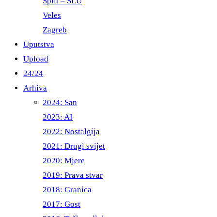
Split – ŠLU
Veles
Zagreb
Uputstva
Upload
24/24
Arhiva
2024: San
2023: AI
2022: Nostalgija
2021: Drugi svijet
2020: Mjere
2019: Prava stvar
2018: Granica
2017: Gost