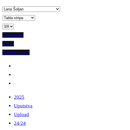
Prethodno
Iduće
Spisak crtača
2025
Uputstva
Upload
24/24