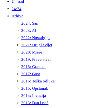
Upload
24/24
Arhiva
2024: San
2023: AI
2022: Nostalgija
2021: Drugi svijet
2020: Mjere
2019: Prava stvar
2018: Granica
2017: Gost
2016: Teška odluka
2015: Opstanak
2014: Invazija
2013: Dan i noć