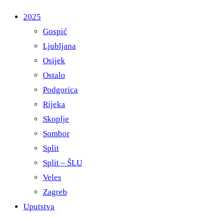
2025
Gospić
Ljubljana
Osijek
Ostalo
Podgorica
Rijeka
Skoplje
Sombor
Split
Split – ŠLU
Veles
Zagreb
Uputstva