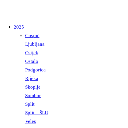
2025
Gospić
Ljubljana
Osijek
Ostalo
Podgorica
Rijeka
Skoplje
Sombor
Split
Split – ŠLU
Veles