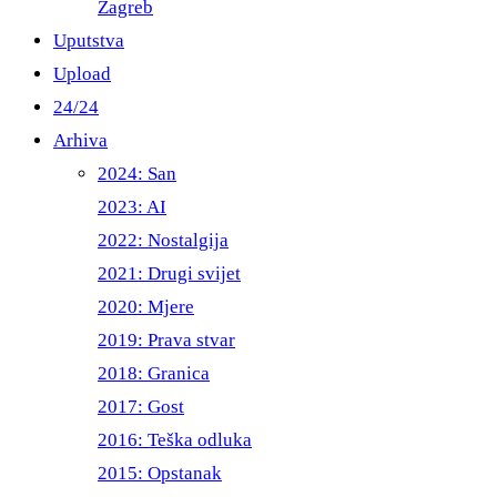
Zagreb
Uputstva
Upload
24/24
Arhiva
2024: San
2023: AI
2022: Nostalgija
2021: Drugi svijet
2020: Mjere
2019: Prava stvar
2018: Granica
2017: Gost
2016: Teška odluka
2015: Opstanak