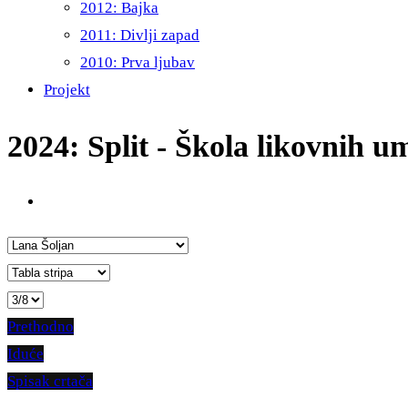
2012: Bajka
2011: Divlji zapad
2010: Prva ljubav
Projekt
2024: Split - Škola likovnih u
Prethodno
Iduće
Spisak crtača