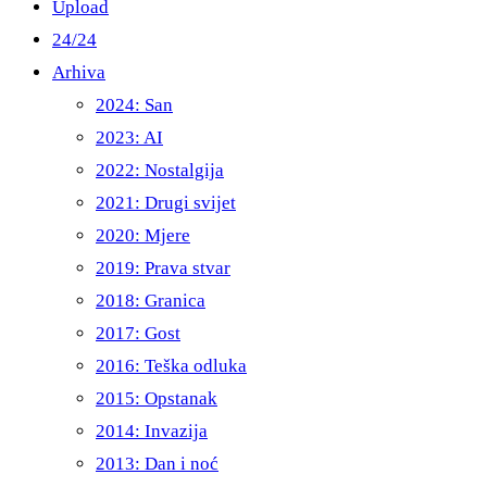
Upload
24/24
Arhiva
2024: San
2023: AI
2022: Nostalgija
2021: Drugi svijet
2020: Mjere
2019: Prava stvar
2018: Granica
2017: Gost
2016: Teška odluka
2015: Opstanak
2014: Invazija
2013: Dan i noć