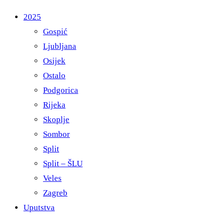
2025
Gospić
Ljubljana
Osijek
Ostalo
Podgorica
Rijeka
Skoplje
Sombor
Split
Split – ŠLU
Veles
Zagreb
Uputstva