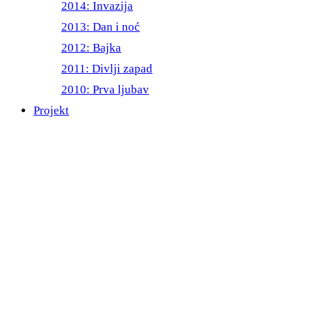
2014: Invazija
2013: Dan i noć
2012: Bajka
2011: Divlji zapad
2010: Prva ljubav
Projekt