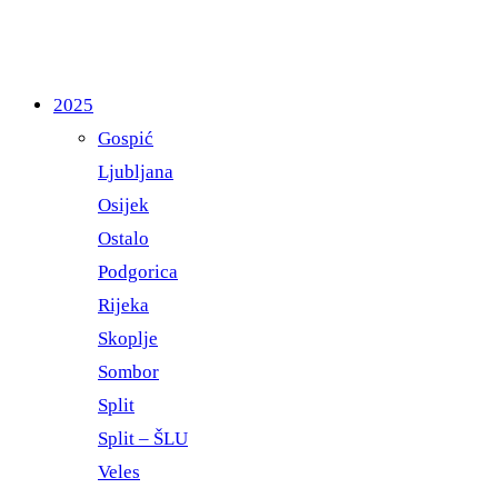
2025
Gospić
Ljubljana
Osijek
Ostalo
Podgorica
Rijeka
Skoplje
Sombor
Split
Split – ŠLU
Veles