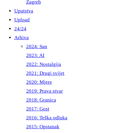
Zagreb
Uputstva
Upload
24/24
Arhiva
2024: San
2023: AI
2022: Nostalgija
2021: Drugi svijet
2020: Mjere
2019: Prava stvar
2018: Granica
2017: Gost
2016: Teška odluka
2015: Opstanak