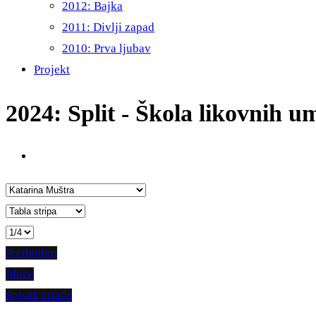
2012: Bajka
2011: Divlji zapad
2010: Prva ljubav
Projekt
2024: Split - Škola likovnih u
Prethodno
Iduće
Spisak crtača